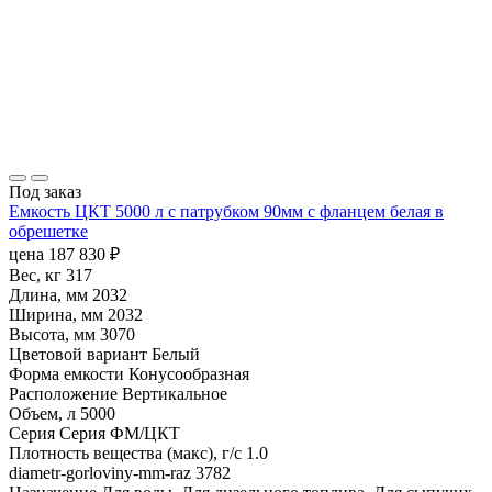
Под заказ
Емкость ЦКТ 5000 л с патрубком 90мм с фланцем белая в
обрешетке
цена
187 830
₽
Вес, кг
317
Длина, мм
2032
Ширина, мм
2032
Высота, мм
3070
Цветовой вариант
Белый
Форма емкости
Конусообразная
Расположение
Вертикальное
Объем, л
5000
Серия
Серия ФМ/ЦКТ
Плотность вещества (макс), г/с
1.0
diametr-gorloviny-mm-raz
3782