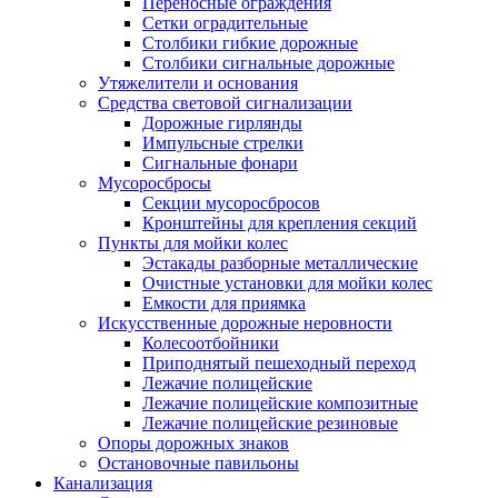
Переносные ограждения
Сетки оградительные
Столбики гибкие дорожные
Столбики сигнальные дорожные
Утяжелители и основания
Средства световой сигнализации
Дорожные гирлянды
Импульсные стрелки
Сигнальные фонари
Мусоросбросы
Секции мусоросбросов
Кронштейны для крепления секций
Пункты для мойки колес
Эстакады разборные металлические
Очистные установки для мойки колес
Емкости для приямка
Искусственные дорожные неровности
Колесоотбойники
Приподнятый пешеходный переход
Лежачие полицейские
Лежачие полицейские композитные
Лежачие полицейские резиновые
Опоры дорожных знаков
Остановочные павильоны
Канализация