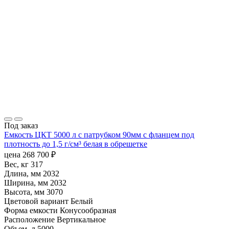
Под заказ
Емкость ЦКТ 5000 л с патрубком 90мм с фланцем под
плотность до 1,5 г/см³ белая в обрешетке
цена
268 700
₽
Вес, кг
317
Длина, мм
2032
Ширина, мм
2032
Высота, мм
3070
Цветовой вариант
Белый
Форма емкости
Конусообразная
Расположение
Вертикальное
Объем, л
5000