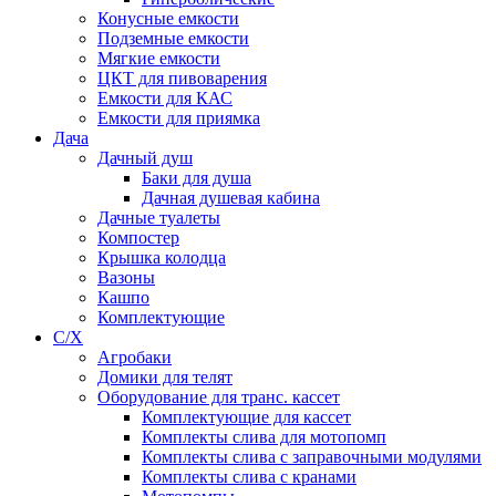
Конусные емкости
Подземные емкости
Мягкие емкости
ЦКТ для пивоварения
Емкости для КАС
Емкости для приямка
Дача
Дачный душ
Баки для душа
Дачная душевая кабина
Дачные туалеты
Компостер
Крышка колодца
Вазоны
Кашпо
Комплектующие
С/Х
Агробаки
Домики для телят
Оборудование для транс. кассет
Комплектующие для кассет
Комплекты слива для мотопомп
Комплекты слива с заправочными модулями
Комплекты слива с кранами