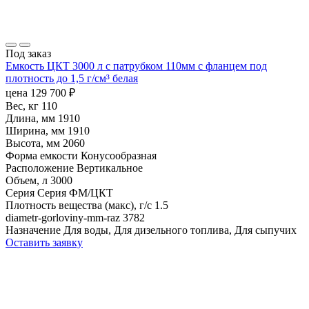
Под заказ
Емкость ЦКТ 3000 л с патрубком 110мм с фланцем под
плотность до 1,5 г/см³ белая
цена
129 700
₽
Вес, кг
110
Длина, мм
1910
Ширина, мм
1910
Высота, мм
2060
Форма емкости
Конусообразная
Расположение
Вертикальное
Объем, л
3000
Серия
Серия ФМ/ЦКТ
Плотность вещества (макс), г/с
1.5
diametr-gorloviny-mm-raz
3782
Назначение
Для воды, Для дизельного топлива, Для сыпучих
Оставить заявку