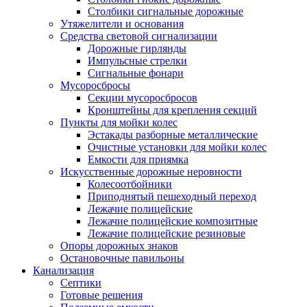
Столбики сигнальные дорожные
Утяжелители и основания
Средства световой сигнализации
Дорожные гирлянды
Импульсные стрелки
Сигнальные фонари
Мусоросбросы
Секции мусоросбросов
Кронштейны для крепления секций
Пункты для мойки колес
Эстакады разборные металлические
Очистные установки для мойки колес
Емкости для приямка
Искусственные дорожные неровности
Колесоотбойники
Приподнятый пешеходный переход
Лежачие полицейские
Лежачие полицейские композитные
Лежачие полицейские резиновые
Опоры дорожных знаков
Остановочные павильоны
Канализация
Септики
Готовые решения