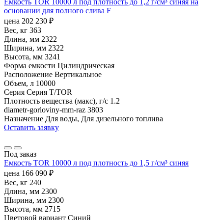
Емкость TOR 10000 л под плотность до 1,2 г/см³ синяя на
основании для полного слива F
цена
202 230
₽
Вес, кг
363
Длина, мм
2322
Ширина, мм
2322
Высота, мм
3241
Форма емкости
Цилиндрическая
Расположение
Вертикальное
Объем, л
10000
Серия
Серия T/TOR
Плотность вещества (макс), г/с
1.2
diametr-gorloviny-mm-raz
3803
Назначение
Для воды, Для дизельного топлива
Оставить заявку
Под заказ
Емкость TOR 10000 л под плотность до 1,5 г/см³ синяя
цена
166 090
₽
Вес, кг
240
Длина, мм
2300
Ширина, мм
2300
Высота, мм
2715
Цветовой вариант
Синий