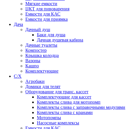
Мягкие емкости
ЦКТ для пивоварения
Емкости для КАС
Емкости для приямка
Дача
Дачный душ
Баки для душа
Дачная душевая кабина
Дачные туалеты
Компостер
Крышка колодца
Вазоны
Кашпо
Комплектующие
С/Х
Агробаки
Домики для телят
Оборудование для транс. кассет
Комплектующие для кассет
Комплекты слива для мотопомп
Комплекты слива с заправочными модулями
Комплекты слива с кранами
Мотопомпы
Насосные комплексы
Емкости для КАС