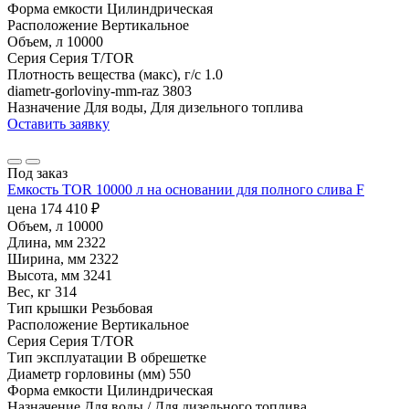
Форма емкости
Цилиндрическая
Расположение
Вертикальное
Объем, л
10000
Серия
Серия T/TOR
Плотность вещества (макс), г/с
1.0
diametr-gorloviny-mm-raz
3803
Назначение
Для воды, Для дизельного топлива
Оставить заявку
Под заказ
Емкость TOR 10000 л на основании для полного слива F
цена
174 410
₽
Объем, л
10000
Длина, мм
2322
Ширина, мм
2322
Высота, мм
3241
Вес, кг
314
Тип крышки
Резьбовая
Расположение
Вертикальное
Серия
Серия T/TOR
Тип эксплуатации
В обрешетке
Диаметр горловины (мм)
550
Форма емкости
Цилиндрическая
Назначение
Для воды / Для дизельного топлива