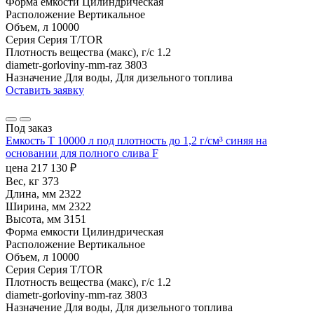
Форма емкости
Цилиндрическая
Расположение
Вертикальное
Объем, л
10000
Серия
Серия T/TOR
Плотность вещества (макс), г/с
1.2
diametr-gorloviny-mm-raz
3803
Назначение
Для воды, Для дизельного топлива
Оставить заявку
Под заказ
Емкость T 10000 л под плотность до 1,2 г/см³ синяя на
основании для полного слива F
цена
217 130
₽
Вес, кг
373
Длина, мм
2322
Ширина, мм
2322
Высота, мм
3151
Форма емкости
Цилиндрическая
Расположение
Вертикальное
Объем, л
10000
Серия
Серия T/TOR
Плотность вещества (макс), г/с
1.2
diametr-gorloviny-mm-raz
3803
Назначение
Для воды, Для дизельного топлива