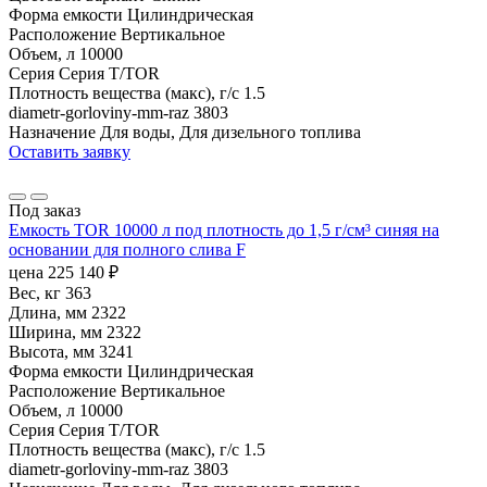
Форма емкости
Цилиндрическая
Расположение
Вертикальное
Объем, л
10000
Серия
Серия T/TOR
Плотность вещества (макс), г/с
1.5
diametr-gorloviny-mm-raz
3803
Назначение
Для воды, Для дизельного топлива
Оставить заявку
Под заказ
Емкость TOR 10000 л под плотность до 1,5 г/см³ синяя на
основании для полного слива F
цена
225 140
₽
Вес, кг
363
Длина, мм
2322
Ширина, мм
2322
Высота, мм
3241
Форма емкости
Цилиндрическая
Расположение
Вертикальное
Объем, л
10000
Серия
Серия T/TOR
Плотность вещества (макс), г/с
1.5
diametr-gorloviny-mm-raz
3803