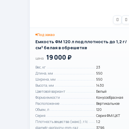
Под заказ
Емкость ФМ 120 л под плотность до 1,2 г/
см³ белая в обрешетке
19 000
₽
цена
Вес, кг
23
Длина, мм
550
Ширина, мм
550
Высота, мм
1430
Цветовой вариант
Белый
Форма емкости
Конусообразная
Расположение
Вертикальное
Объем, л
120
Серия
Серия ФМ/ЦКТ
Плотность вещества (макс), г/с
1.2
diametr-gorloviny-mm-raz
3796