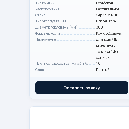
Тип крышки
Резьбовая
Расположение
Вертикальное
Серия
Серия ФМ/ЦКТ
Тип эксплуатации
В обрешетке
Диаметр горловины (мм)
300
Форма емкости
Конусообразная
Назначение
Для воды / Для
дизельного
топлива / Для
сыпучих
Плотность вещества (макс), г/с
1.0
Слив
Полный
Оставить заявку