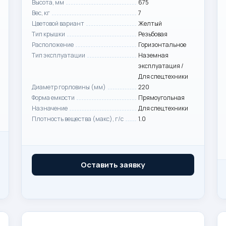
Высота, мм
675
Вес, кг
7
Цветовой вариант
Желтый
Тип крышки
Резьбовая
Расположение
Горизонтальное
Тип эксплуатации
Наземная
эксплуатация /
Для спецтехники
Диаметр горловины (мм)
220
Форма емкости
Прямоугольная
Назначение
Для спецтехники
Плотность вещества (макс), г/с
1.0
Оставить заявку