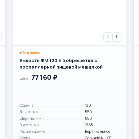
Под заказ
Емкость ФМ 120 л в обрешетке с
пропеллерной пищевой мешалкой
77 160
₽
цена
Объем, л
120
Длина, мм
550
Ширина, мм
550
Высота, мм
1655
Расположение
Вертикальное
Серия
Серия ФМ/ЦКТ