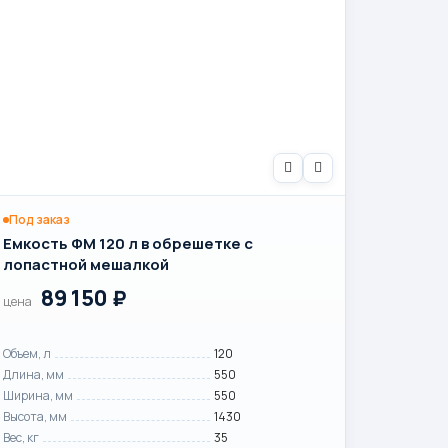
Под заказ
Емкость ФМ 120 л в обрешетке с
лопастной мешалкой
89 150
₽
цена
Объем, л
120
Длина, мм
550
Ширина, мм
550
Высота, мм
1430
Вес, кг
35