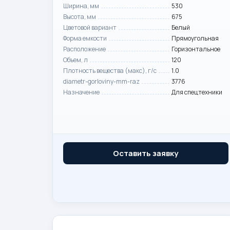
Ширина, мм
530
Высота, мм
675
Цветовой вариант
Белый
Форма емкости
Прямоугольная
Расположение
Горизонтальное
Объем, л
120
Плотность вещества (макс), г/с
1.0
diametr-gorloviny-mm-raz
3776
Назначение
Для спецтехники
Оставить заявку