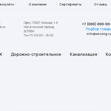
ак купить
О компании
Сертификаты
Отзывы
т
Офис: 115127, Москва, 1-й
+7 (000) 000-00
й из
Нагатинский проезд,
Подбор товар
2с35БН
info@ekomig.r
Пн-Пт 09:00 – 18:00
Х
Дорожно-строительное
Канализация
К