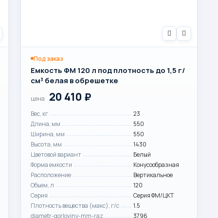
Под заказ
Емкость ФМ 120 л под плотность до 1,5 г/
см³ белая в обрешетке
20 410
₽
цена
Вес, кг
23
Длина, мм
550
Ширина, мм
550
Высота, мм
1430
Цветовой вариант
Белый
Форма емкости
Конусообразная
Расположение
Вертикальное
Объем, л
120
Серия
Серия ФМ/ЦКТ
Плотность вещества (макс), г/с
1.5
diametr-gorloviny-mm-raz
3796