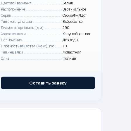
Цветовой вариант
Белый
Расположение
Вертикальное
Серия
Серия ФМ/ЦКТ
Тип эксплуатации
В обрешетке
Диаметр горловины (мм)
290
Форма емкости
Конусообразная
Назначение
Для воды
Плотность вещества (макс), г/с
1.0
Тип мешалки
Лопастная
Слив
Полный
Оставить заявку