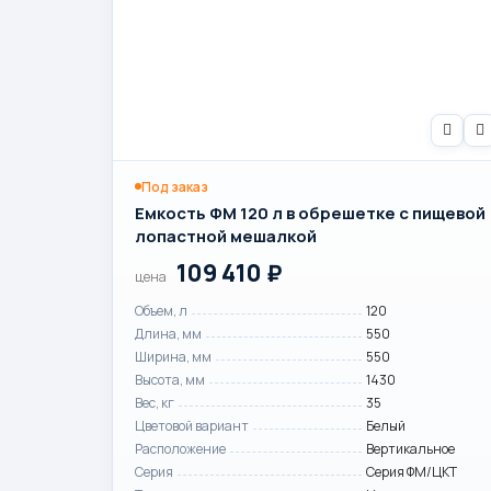
Под заказ
Емкость ФМ 120 л в обрешетке с пищевой
лопастной мешалкой
109 410
₽
цена
Объем, л
120
Длина, мм
550
Ширина, мм
550
Высота, мм
1430
Вес, кг
35
Цветовой вариант
Белый
Расположение
Вертикальное
Серия
Серия ФМ/ЦКТ