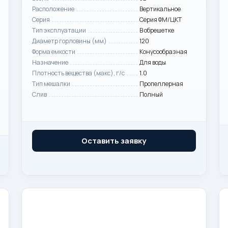
Расположение
Вертикальное
Серия
Серия ФМ/ЦКТ
Тип эксплуатации
В обрешетке
Диаметр горловины (мм)
120
Форма емкости
Конусообразная
Назначение
Для воды
Плотность вещества (макс), г/с
1.0
Тип мешалки
Пропеллерная
Слив
Полный
Оставить заявку