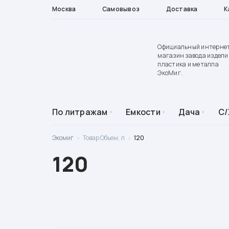
Москва
Самовывоз
Доставка
К
Официальный интерне
магазин завода издели
пластика и металла
ЭкоМиг.
По литражам
Емкости
Дача
С/
Экомиг
»
Товар Объем, л
»
120
120