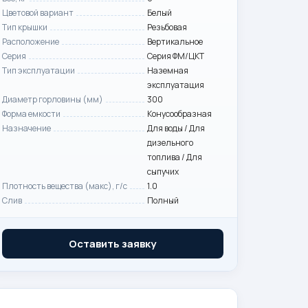
Цветовой вариант
Белый
Тип крышки
Резьбовая
Расположение
Вертикальное
Серия
Серия ФМ/ЦКТ
Тип эксплуатации
Наземная
эксплуатация
Диаметр горловины (мм)
300
Форма емкости
Конусообразная
Назначение
Для воды / Для
дизельного
топлива / Для
сыпучих
Плотность вещества (макс), г/с
1.0
Слив
Полный
Оставить заявку