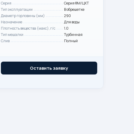
Серия
Серия ФМ/ЦКТ
Тип эксплуатации
В обрешетке
Диаметр горловины (мм)
290
Назначение
Для воды
Плотность вещества (макс), г/с
1.0
Тип мешалки
Турбинная
Слив
Полный
Оставить заявку