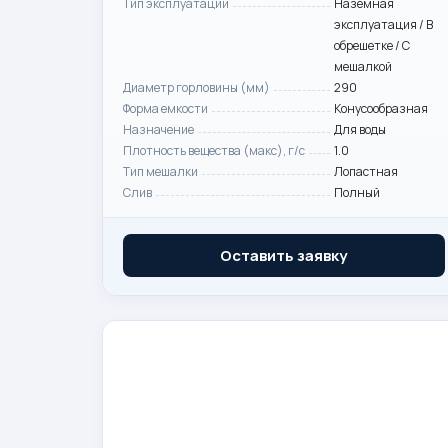
Тип эксплуатации
Наземная
эксплуатация / В
обрешетке / С
мешалкой
Диаметр горловины (мм)
290
Форма емкости
Конусообразная
Назначение
Для воды
Плотность вещества (макс), г/с
1.0
Тип мешалки
Лопастная
Слив
Полный
Оставить заявку