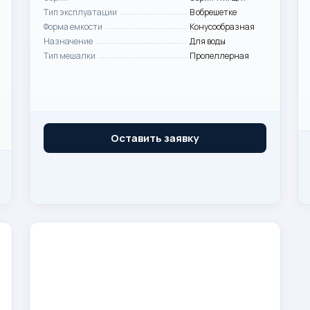
Тип эксплуатации
В обрешетке
Форма емкости
Конусообразная
Назначение
Для воды
Тип мешалки
Пропеллерная
Оставить заявку