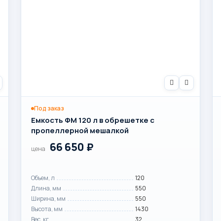
Под заказ
Емкость ФМ 120 л в обрешетке с
пропеллерной мешалкой
66 650
₽
цена
Объем, л
120
Длина, мм
550
Ширина, мм
550
Высота, мм
1430
Вес, кг
32