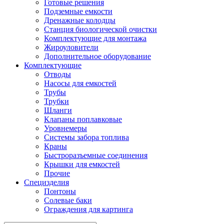
Готовые решения
Подземные емкости
Дренажные колодцы
Станция биологической очистки
Комплектующие для монтажа
Жироуловители
Дополнительное оборудование
Комплектующие
Отводы
Насосы для емкостей
Трубы
Трубки
Шланги
Клапаны поплавковые
Уровнемеры
Системы забора топлива
Краны
Быстроразъемные соединения
Крышки для емкостей
Прочие
Специзделия
Понтоны
Солевые баки
Ограждения для картинга