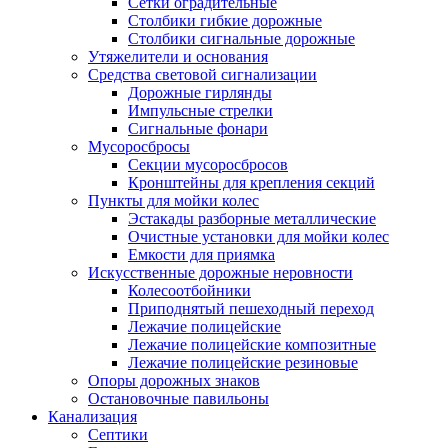
Сетки оградительные
Столбики гибкие дорожные
Столбики сигнальные дорожные
Утяжелители и основания
Средства световой сигнализации
Дорожные гирлянды
Импульсные стрелки
Сигнальные фонари
Мусоросбросы
Секции мусоросбросов
Кронштейны для крепления секций
Пункты для мойки колес
Эстакады разборные металлические
Очистные установки для мойки колес
Емкости для приямка
Искусственные дорожные неровности
Колесоотбойники
Приподнятый пешеходный переход
Лежачие полицейские
Лежачие полицейские композитные
Лежачие полицейские резиновые
Опоры дорожных знаков
Остановочные павильоны
Канализация
Септики