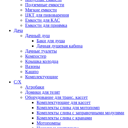
Подземные емкости
Мягкие емкости
ЦКТ для пивоварения
Емкости для КАС
Емкости для приямка
Дача
Дачный душ
Баки для душа
Дачная душевая кабина
Дачные туалеты
Компостер
Крышка колодца
Вазоны
Кашпо
Комплектующие
С/Х
Агробаки
Домики для телят
Оборудование для транс. кассет
Комплектующие для кассет
Комплекты слива для мотопомп
Комплекты слива с заправочными модулями
Комплекты слива с кранами
Мотопомпы