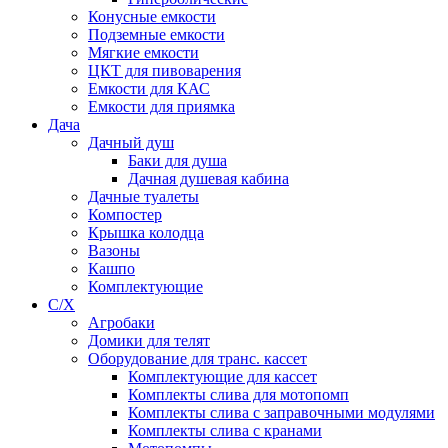
Конусные емкости
Подземные емкости
Мягкие емкости
ЦКТ для пивоварения
Емкости для КАС
Емкости для приямка
Дача
Дачный душ
Баки для душа
Дачная душевая кабина
Дачные туалеты
Компостер
Крышка колодца
Вазоны
Кашпо
Комплектующие
С/Х
Агробаки
Домики для телят
Оборудование для транс. кассет
Комплектующие для кассет
Комплекты слива для мотопомп
Комплекты слива с заправочными модулями
Комплекты слива с кранами