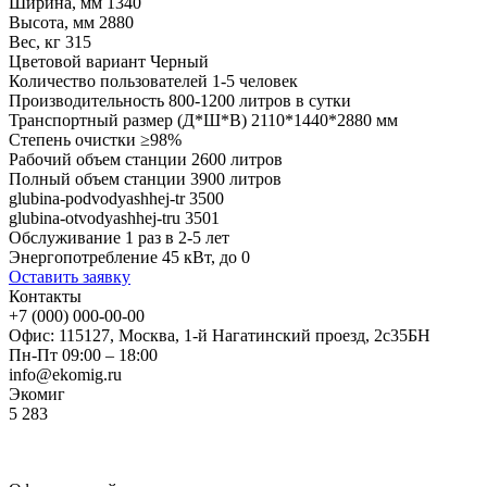
Ширина, мм
1340
Высота, мм
2880
Вес, кг
315
Цветовой вариант
Черный
Количество пользователей
1-5 человек
Производительность
800-1200 литров в сутки
Транспортный размер (Д*Ш*В)
2110*1440*2880 мм
Степень очистки
≥98%
Рабочий объем станции
2600 литров
Полный объем станции
3900 литров
glubina-podvodyashhej-tr
3500
glubina-otvodyashhej-tru
3501
Обслуживание
1 раз в 2-5 лет
Энергопотребление
45 кВт, до 0
Оставить заявку
Контакты
+7 (000) 000-00-00
Офис: 115127, Москва, 1-й Нагатинский проезд, 2с35БН
Пн-Пт 09:00 – 18:00
info@ekomig.ru
Экомиг
5
283