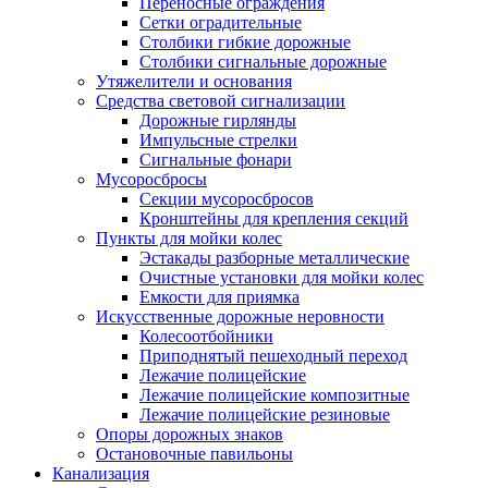
Переносные ограждения
Сетки оградительные
Столбики гибкие дорожные
Столбики сигнальные дорожные
Утяжелители и основания
Средства световой сигнализации
Дорожные гирлянды
Импульсные стрелки
Сигнальные фонари
Мусоросбросы
Секции мусоросбросов
Кронштейны для крепления секций
Пункты для мойки колес
Эстакады разборные металлические
Очистные установки для мойки колес
Емкости для приямка
Искусственные дорожные неровности
Колесоотбойники
Приподнятый пешеходный переход
Лежачие полицейские
Лежачие полицейские композитные
Лежачие полицейские резиновые
Опоры дорожных знаков
Остановочные павильоны
Канализация