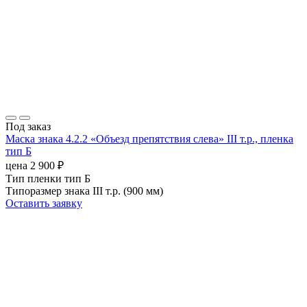
Под заказ
Маска знака 4.2.2 «Объезд препятствия слева» III т.р., пленка
тип Б
цена
2 900
₽
Тип пленки
тип Б
Типоразмер знака
III т.р. (900 мм)
Оставить заявку