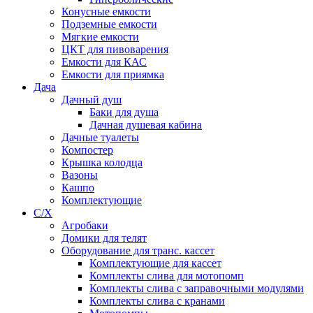
Конусные емкости
Подземные емкости
Мягкие емкости
ЦКТ для пивоварения
Емкости для КАС
Емкости для приямка
Дача
Дачный душ
Баки для душа
Дачная душевая кабина
Дачные туалеты
Компостер
Крышка колодца
Вазоны
Кашпо
Комплектующие
С/Х
Агробаки
Домики для телят
Оборудование для транс. кассет
Комплектующие для кассет
Комплекты слива для мотопомп
Комплекты слива с заправочными модулями
Комплекты слива с кранами