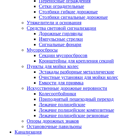
Переносные ограждения
Сетки оградительные
Столбики гибкие дорожные
Столбики сигнальные дорожные
Утяжелители и основания
Средства световой сигнализации
Дорожные гирлянды
Импульсные стрелки
Сигнальные фонари
Мусоросбросы
Секции мусоросбросов
Кронштейны для крепления секций
Пункты для мойки колес
Эстакады разборные металлические
Очистные установки для мойки колес
Емкости для приямка
Искусственные дорожные неровности
Колесоотбойники
Приподнятый пешеходный переход
Лежачие полицейские
Лежачие полицейские композитные
Лежачие полицейские резиновые
Опоры дорожных знаков
Остановочные павильоны
Канализация