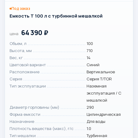
Под заказ
Емкость T 100 л с турбинной мешалкой
64 390
₽
цена
Объем, л
100
Высота, мм
710
Вес, кг
14
Цветовой вариант
Синий
Расположение
Вертикальное
Серия
Серия T/TOR
Тип эксплуатации
Наземная
эксплуатация / С
мешалкой
Диаметр горловины (мм)
290
Форма емкости
Цилиндрическая
Назначение
Для воды
Плотность вещества (макс), г/с
1.0
Тип мешалки
Турбинная