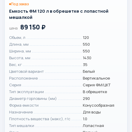
Под заказ
Емкость ФМ 120 л в обрешетке с лопастной
мешалкой
89 150
₽
цена
Объем, л
120
Длина, мм
550
Ширина, мм
550
Высота, мм
1430
Вес, кг
35
Цветовой вариант
Белый
Расположение
Вертикальное
Серия
Серия ФМ/ЦКТ
Тип эксплуатации
В обрешетке
Диаметр горловины (мм)
290
Форма емкости
Конусообразная
Назначение
Для воды
Плотность вещества (макс), г/с
1.0
Тип мешалки
Лопастная