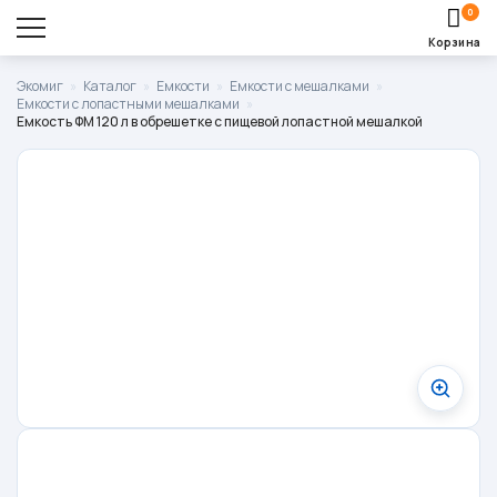
0
Корзина
Оставить заявку
Экомиг
»
Каталог
»
Емкости
»
Емкости с мешалками
»
Емкости с лопастными мешалками
»
Корзина пуста.
Емкость ФМ 120 л в обрешетке с пищевой лопастной мешалкой