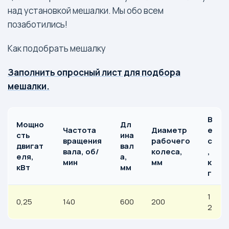
над установкой мешалки. Мы обо всем
позаботились!
Как подобрать мешалку
Заполнить опросный лист для подбора
мешалки.
В
Мощно
Дл
Частота
Диаметр
е
сть
ина
вращения
рабочего
с
двигат
вал
вала, об/
колеса,
,
еля,
а,
мин
мм
к
кВт
мм
г
1
0,25
140
600
200
2