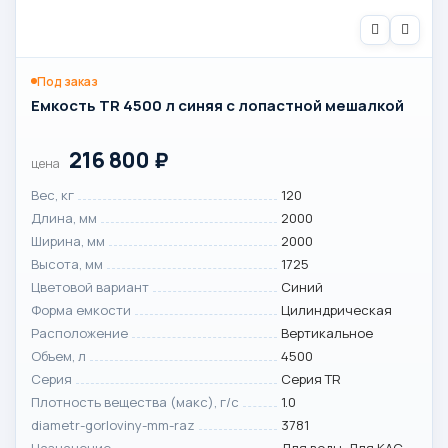
Под заказ
Емкость TR 4500 л синяя с лопастной мешалкой
216 800
₽
цена
Вес, кг
120
Длина, мм
2000
Ширина, мм
2000
Высота, мм
1725
Цветовой вариант
Синий
Форма емкости
Цилиндрическая
Расположение
Вертикальное
Объем, л
4500
Серия
Серия TR
Плотность вещества (макс), г/с
1.0
diametr-gorloviny-mm-raz
3781
Назначение
Для воды, Для КАС