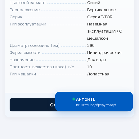
Цветовой вариант
Синий
Расположение
Вертикальное
Серия
Серия T/TOR
Тип эксплуатации
Наземная
эксплуатация / С
мешалкой
Диаметр горловины (мм)
290
Форма емкости
Цилиндрическая
Назначение
Для воды
Плотность вещества (макс), г/с
1.0
Тип мешалки
Лопастная
Антон П.
Оставить заявку
пишите, подбреру товар!