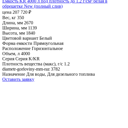
Емкость KR 4000 л под плотность до 1.2 г/см³ белая в
обрешетке New (полный слив)
цена
207 720
₽
Вес, кг
350
Длина, мм
2670
Ширина, мм
1139
Высота, мм
1840
Цветовой вариант
Белый
Форма емкости
Прямоугольная
Расположение
Горизонтальное
Объем, л
4000
Серия
Серия K/KR
Плотность вещества (макс), г/с
1.2
diametr-gorloviny-mm-raz
3782
Назначение
Для воды, Для дизельного топлива
Оставить заявку