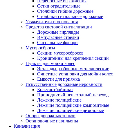
Переносные ограждения
Сетки оградительные
Столбики гибкие дорожные
Столбики сигнальные дорожные
Утяжелители и основания
Средства световой сигнализации
Дорожные гирлянды
Импульсные стрелки
Сигнальные фонари
Мусоросбросы
Секции мусоросбросов
Кронштейны для крепления секций
Пункты для мойки колес
Эстакады разборные металлические
Очистные установки для мойки колес
Емкости для приямка
Искусственные дорожные неровности
Колесоотбойники
Приподнятый пешеходный переход
Лежачие полицейские
Лежачие полицейские композитные
Лежачие полицейские резиновые
Опоры дорожных знаков
Остановочные павильоны
Канализация