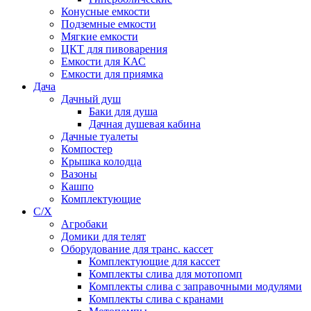
Конусные емкости
Подземные емкости
Мягкие емкости
ЦКТ для пивоварения
Емкости для КАС
Емкости для приямка
Дача
Дачный душ
Баки для душа
Дачная душевая кабина
Дачные туалеты
Компостер
Крышка колодца
Вазоны
Кашпо
Комплектующие
С/Х
Агробаки
Домики для телят
Оборудование для транс. кассет
Комплектующие для кассет
Комплекты слива для мотопомп
Комплекты слива с заправочными модулями
Комплекты слива с кранами