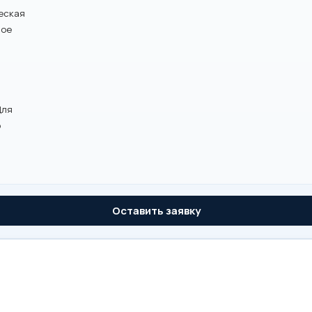
еская
ное
Для
о
Оставить заявку