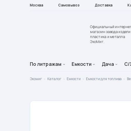
Москва
Самовывоз
Доставка
К
Официальный интерне
магазин завода издели
пластика и металла
ЭкоМиг.
По литражам
Емкости
Дача
С/
Экомиг
»
Каталог
»
Емкости
»
Емкости для топлива
»
Ве