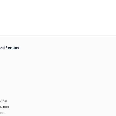
/см³ синяя
ьная
ьное|
ное