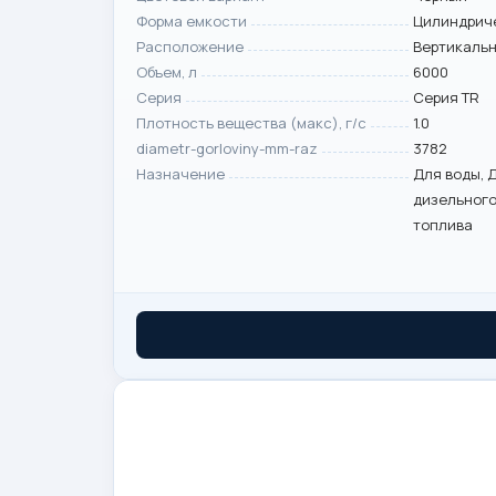
Форма емкости
Цилиндрич
Расположение
Вертикаль
Объем, л
6000
Серия
Серия TR
Плотность вещества (макс), г/с
1.0
diametr-gorloviny-mm-raz
3782
Назначение
Для воды, 
дизельног
топлива