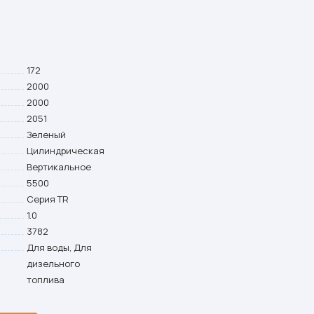
172
2000
2000
2051
Зеленый
Цилиндрическая
Вертикальное
5500
Серия TR
1.0
3782
Для воды, Для
дизельного
топлива