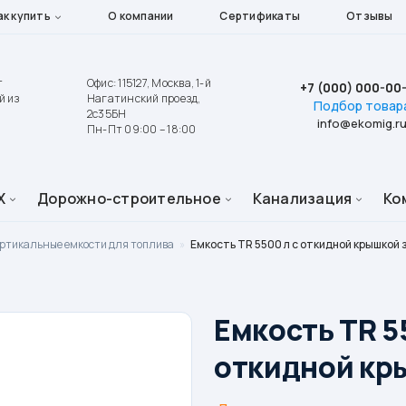
ак купить
О компании
Сертификаты
Отзывы
т
Офис: 115127, Москва, 1-й
+7 (000) 000-00
й из
Нагатинский проезд,
Подбор товар
2с35БН
info@ekomig.r
Пн-Пт 09:00 – 18:00
Х
Дорожно-строительное
Канализация
Ко
ртикальные емкости для топлива
»
Емкость TR 5500 л с откидной крышкой 
Емкость TR 5
откидной кр