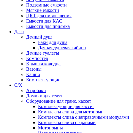
Подземные емкости
Мягкие емкости
ЦКТ для пивоварения
Емкости для КАС
Емкости для приямка
Дача
Дачный душ
Баки для душа
Дачная душевая кабина
Дачные туалеты
Компостер
Крышка колодца
Вазоны
Кашпо
Комплектующие
С/Х
Агробаки
Домики для телят
Оборудование для транс. кассет
Комплектующие для кассет
Комплекты слива для мотопомп
Комплекты слива с заправочными модулями
Комплекты слива с кранами
Мотопомпы