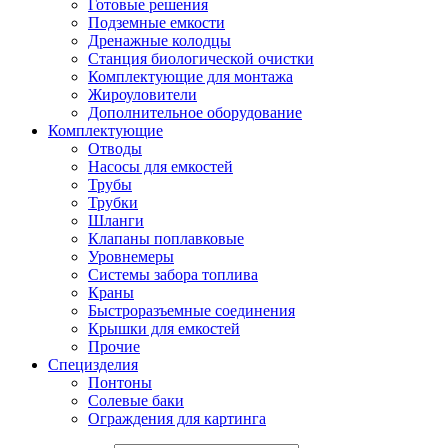
Готовые решения
Подземные емкости
Дренажные колодцы
Станция биологической очистки
Комплектующие для монтажа
Жироуловители
Дополнительное оборудование
Комплектующие
Отводы
Насосы для емкостей
Трубы
Трубки
Шланги
Клапаны поплавковые
Уровнемеры
Системы забора топлива
Краны
Быстроразъемные соединения
Крышки для емкостей
Прочие
Специзделия
Понтоны
Солевые баки
Ограждения для картинга