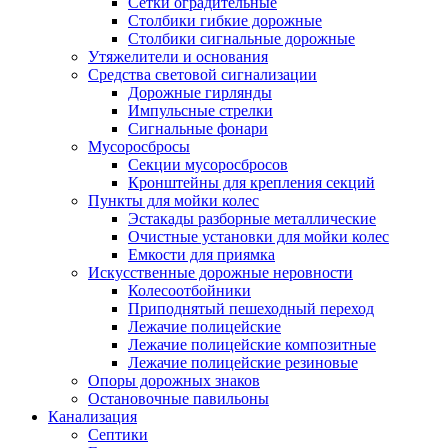
Сетки оградительные
Столбики гибкие дорожные
Столбики сигнальные дорожные
Утяжелители и основания
Средства световой сигнализации
Дорожные гирлянды
Импульсные стрелки
Сигнальные фонари
Мусоросбросы
Секции мусоросбросов
Кронштейны для крепления секций
Пункты для мойки колес
Эстакады разборные металлические
Очистные установки для мойки колес
Емкости для приямка
Искусственные дорожные неровности
Колесоотбойники
Приподнятый пешеходный переход
Лежачие полицейские
Лежачие полицейские композитные
Лежачие полицейские резиновые
Опоры дорожных знаков
Остановочные павильоны
Канализация
Септики