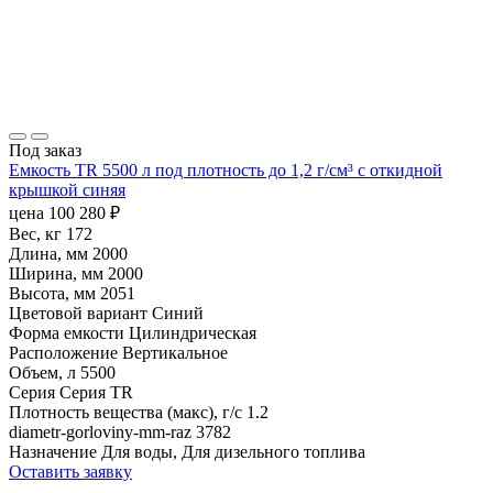
Под заказ
Емкость TR 5500 л под плотность до 1,2 г/см³ с откидной
крышкой синяя
цена
100 280
₽
Вес, кг
172
Длина, мм
2000
Ширина, мм
2000
Высота, мм
2051
Цветовой вариант
Синий
Форма емкости
Цилиндрическая
Расположение
Вертикальное
Объем, л
5500
Серия
Серия TR
Плотность вещества (макс), г/с
1.2
diametr-gorloviny-mm-raz
3782
Назначение
Для воды, Для дизельного топлива
Оставить заявку