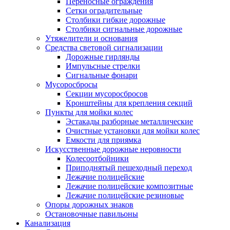
Переносные ограждения
Сетки оградительные
Столбики гибкие дорожные
Столбики сигнальные дорожные
Утяжелители и основания
Средства световой сигнализации
Дорожные гирлянды
Импульсные стрелки
Сигнальные фонари
Мусоросбросы
Секции мусоросбросов
Кронштейны для крепления секций
Пункты для мойки колес
Эстакады разборные металлические
Очистные установки для мойки колес
Емкости для приямка
Искусственные дорожные неровности
Колесоотбойники
Приподнятый пешеходный переход
Лежачие полицейские
Лежачие полицейские композитные
Лежачие полицейские резиновые
Опоры дорожных знаков
Остановочные павильоны
Канализация