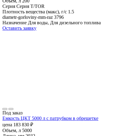
Объем, л
200
Серия
Серия T/TOR
Плотность вещества (макс), г/с
1.5
diametr-gorloviny-mm-raz
3796
Назначение
Для воды, Для дизельного топлива
Оставить заявку
Под заказ
Емкость ЦКТ 5000 л с патрубком в обрешетке
цена
183 830
₽
Объем, л
5000
Длина, мм
2032