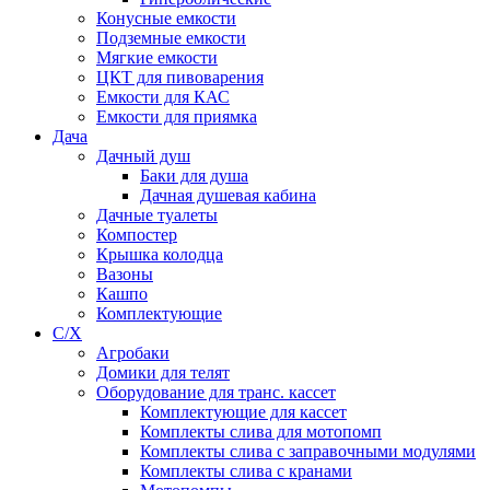
Конусные емкости
Подземные емкости
Мягкие емкости
ЦКТ для пивоварения
Емкости для КАС
Емкости для приямка
Дача
Дачный душ
Баки для душа
Дачная душевая кабина
Дачные туалеты
Компостер
Крышка колодца
Вазоны
Кашпо
Комплектующие
С/Х
Агробаки
Домики для телят
Оборудование для транс. кассет
Комплектующие для кассет
Комплекты слива для мотопомп
Комплекты слива с заправочными модулями
Комплекты слива с кранами