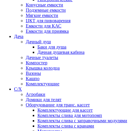
Конусные емкости
Подземные емкости
Мягкие емкости
ЦКТ для пивоварения
Емкости для КАС
Емкости для приямка
Дача
Дачный душ
Баки для душа
Дачная душевая кабина
Дачные туалеты
Компостер
Крышка колодца
Вазоны
Кашпо
Комплектующие
С/Х
Агробаки
Домики для телят
Оборудование для транс. кассет
Комплектующие для кассет
Комплекты слива для мотопомп
Комплекты слива с заправочными модулями
Комплекты слива с кранами