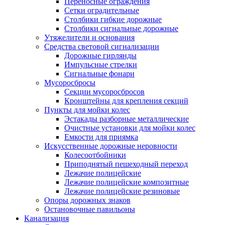
Переносные ограждения
Сетки оградительные
Столбики гибкие дорожные
Столбики сигнальные дорожные
Утяжелители и основания
Средства световой сигнализации
Дорожные гирлянды
Импульсные стрелки
Сигнальные фонари
Мусоросбросы
Секции мусоросбросов
Кронштейны для крепления секций
Пункты для мойки колес
Эстакады разборные металлические
Очистные установки для мойки колес
Емкости для приямка
Искусственные дорожные неровности
Колесоотбойники
Приподнятый пешеходный переход
Лежачие полицейские
Лежачие полицейские композитные
Лежачие полицейские резиновые
Опоры дорожных знаков
Остановочные павильоны
Канализация