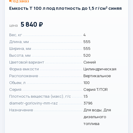
Под заказ
Емкость T 100 л под плотность до 1,5 г/см³ синяя
5 840
₽
цена
Вес, кг
4
Длина, мм
555
Ширина, мм
555
Высота, мм
520
Цветовой вариант
Синий
Форма емкости
Цилиндрическая
Расположение
Вертикальное
Объем, л
100
Серия
Серия T/TOR
Плотность вещества (макс), г/с
1.5
diametr-gorloviny-mm-raz
3796
Назначение
Для воды, Для
дизельного
топлива