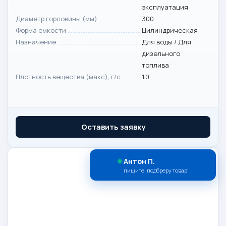
эксплуатация
Диаметр горловины (мм)
300
Форма емкости
Цилиндрическая
Назначение
Для воды / Для
дизельного
топлива
Плотность вещества (макс), г/с
1.0
Оставить заявку
Антон П.
пишите, подбреру товар!