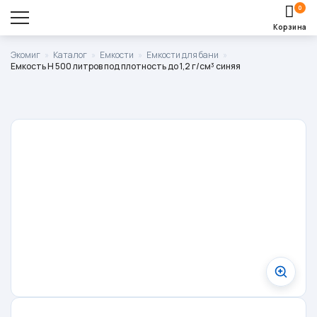
0
Корзина
Оставить заявку
Экомиг
»
Каталог
»
Емкости
»
Емкости для бани
»
Емкость H 500 литров под плотность до 1,2 г/см³ синяя
Корзина пуста.