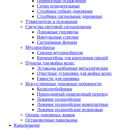
Переносные ограждения
Сетки оградительные
Столбики гибкие дорожные
Столбики сигнальные дорожные
Утяжелители и основания
Средства световой сигнализации
Дорожные гирлянды
Импульсные стрелки
Сигнальные фонари
Мусоросбросы
Секции мусоросбросов
Кронштейны для крепления секций
Пункты для мойки колес
Эстакады разборные металлические
Очистные установки для мойки колес
Емкости для приямка
Искусственные дорожные неровности
Колесоотбойники
Приподнятый пешеходный переход
Лежачие полицейские
Лежачие полицейские композитные
Лежачие полицейские резиновые
Опоры дорожных знаков
Остановочные павильоны
Канализация