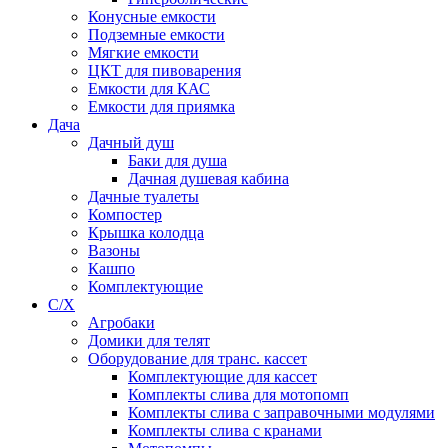
Конусные емкости
Подземные емкости
Мягкие емкости
ЦКТ для пивоварения
Емкости для КАС
Емкости для приямка
Дача
Дачный душ
Баки для душа
Дачная душевая кабина
Дачные туалеты
Компостер
Крышка колодца
Вазоны
Кашпо
Комплектующие
С/Х
Агробаки
Домики для телят
Оборудование для транс. кассет
Комплектующие для кассет
Комплекты слива для мотопомп
Комплекты слива с заправочными модулями
Комплекты слива с кранами