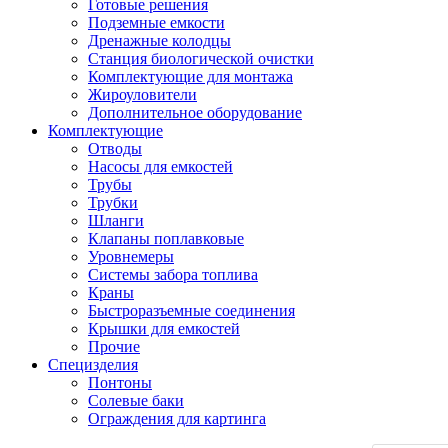
Готовые решения
Подземные емкости
Дренажные колодцы
Станция биологической очистки
Комплектующие для монтажа
Жироуловители
Дополнительное оборудование
Комплектующие
Отводы
Насосы для емкостей
Трубы
Трубки
Шланги
Клапаны поплавковые
Уровнемеры
Системы забора топлива
Краны
Быстроразъемные соединения
Крышки для емкостей
Прочие
Специзделия
Понтоны
Солевые баки
Ограждения для картинга