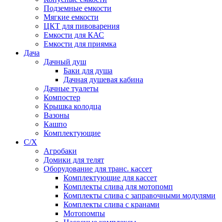
Подземные емкости
Мягкие емкости
ЦКТ для пивоварения
Емкости для КАС
Емкости для приямка
Дача
Дачный душ
Баки для душа
Дачная душевая кабина
Дачные туалеты
Компостер
Крышка колодца
Вазоны
Кашпо
Комплектующие
С/Х
Агробаки
Домики для телят
Оборудование для транс. кассет
Комплектующие для кассет
Комплекты слива для мотопомп
Комплекты слива с заправочными модулями
Комплекты слива с кранами
Мотопомпы