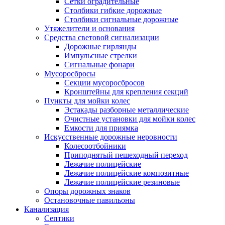
Сетки оградительные
Столбики гибкие дорожные
Столбики сигнальные дорожные
Утяжелители и основания
Средства световой сигнализации
Дорожные гирлянды
Импульсные стрелки
Сигнальные фонари
Мусоросбросы
Секции мусоросбросов
Кронштейны для крепления секций
Пункты для мойки колес
Эстакады разборные металлические
Очистные установки для мойки колес
Емкости для приямка
Искусственные дорожные неровности
Колесоотбойники
Приподнятый пешеходный переход
Лежачие полицейские
Лежачие полицейские композитные
Лежачие полицейские резиновые
Опоры дорожных знаков
Остановочные павильоны
Канализация
Септики