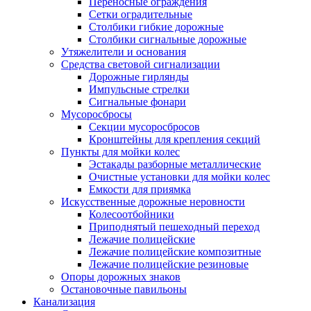
Переносные ограждения
Сетки оградительные
Столбики гибкие дорожные
Столбики сигнальные дорожные
Утяжелители и основания
Средства световой сигнализации
Дорожные гирлянды
Импульсные стрелки
Сигнальные фонари
Мусоросбросы
Секции мусоросбросов
Кронштейны для крепления секций
Пункты для мойки колес
Эстакады разборные металлические
Очистные установки для мойки колес
Емкости для приямка
Искусственные дорожные неровности
Колесоотбойники
Приподнятый пешеходный переход
Лежачие полицейские
Лежачие полицейские композитные
Лежачие полицейские резиновые
Опоры дорожных знаков
Остановочные павильоны
Канализация