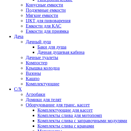
Конусные емкости
Подземные емкости
Мягкие емкости
ЦКТ для пивоварения
Емкости для КАС
Емкости для приямка
Дача
Дачный душ
Баки для душа
Дачная душевая кабина
Дачные туалеты
Компостер
Крышка колодца
Вазоны
Кашпо
Комплектующие
С/Х
Агробаки
Домики для телят
Оборудование для транс. кассет
Комплектующие для кассет
Комплекты слива для мотопомп
Комплекты слива с заправочными модулями
Комплекты слива с кранами