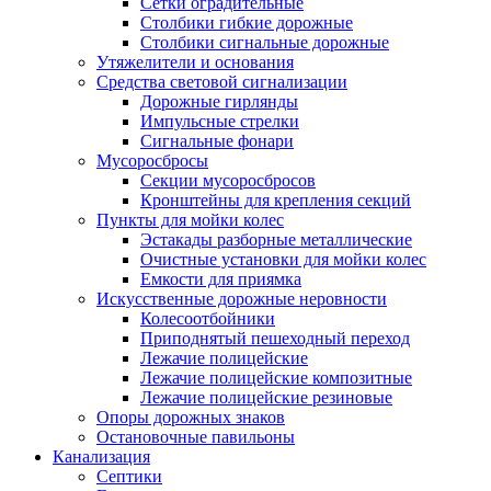
Сетки оградительные
Столбики гибкие дорожные
Столбики сигнальные дорожные
Утяжелители и основания
Средства световой сигнализации
Дорожные гирлянды
Импульсные стрелки
Сигнальные фонари
Мусоросбросы
Секции мусоросбросов
Кронштейны для крепления секций
Пункты для мойки колес
Эстакады разборные металлические
Очистные установки для мойки колес
Емкости для приямка
Искусственные дорожные неровности
Колесоотбойники
Приподнятый пешеходный переход
Лежачие полицейские
Лежачие полицейские композитные
Лежачие полицейские резиновые
Опоры дорожных знаков
Остановочные павильоны
Канализация
Септики