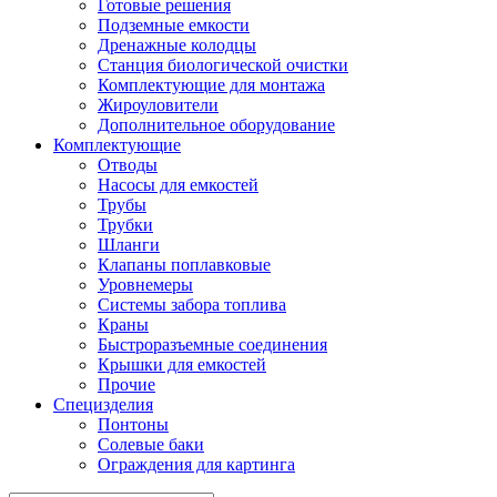
Готовые решения
Подземные емкости
Дренажные колодцы
Станция биологической очистки
Комплектующие для монтажа
Жироуловители
Дополнительное оборудование
Комплектующие
Отводы
Насосы для емкостей
Трубы
Трубки
Шланги
Клапаны поплавковые
Уровнемеры
Системы забора топлива
Краны
Быстроразъемные соединения
Крышки для емкостей
Прочие
Специзделия
Понтоны
Солевые баки
Ограждения для картинга