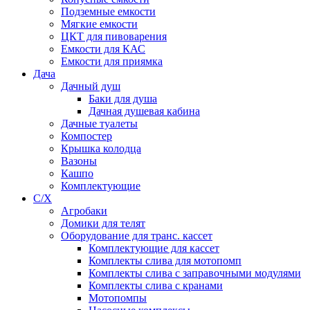
Подземные емкости
Мягкие емкости
ЦКТ для пивоварения
Емкости для КАС
Емкости для приямка
Дача
Дачный душ
Баки для душа
Дачная душевая кабина
Дачные туалеты
Компостер
Крышка колодца
Вазоны
Кашпо
Комплектующие
С/Х
Агробаки
Домики для телят
Оборудование для транс. кассет
Комплектующие для кассет
Комплекты слива для мотопомп
Комплекты слива с заправочными модулями
Комплекты слива с кранами
Мотопомпы