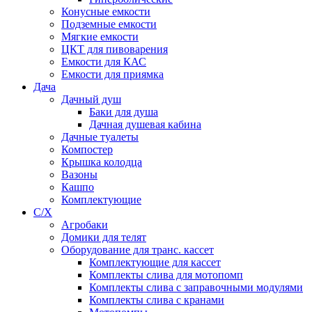
Конусные емкости
Подземные емкости
Мягкие емкости
ЦКТ для пивоварения
Емкости для КАС
Емкости для приямка
Дача
Дачный душ
Баки для душа
Дачная душевая кабина
Дачные туалеты
Компостер
Крышка колодца
Вазоны
Кашпо
Комплектующие
С/Х
Агробаки
Домики для телят
Оборудование для транс. кассет
Комплектующие для кассет
Комплекты слива для мотопомп
Комплекты слива с заправочными модулями
Комплекты слива с кранами