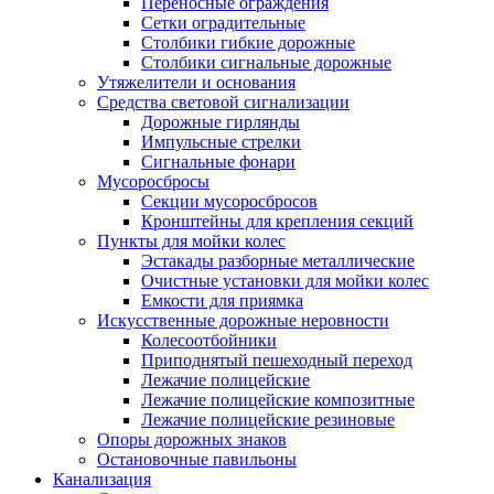
Переносные ограждения
Сетки оградительные
Столбики гибкие дорожные
Столбики сигнальные дорожные
Утяжелители и основания
Средства световой сигнализации
Дорожные гирлянды
Импульсные стрелки
Сигнальные фонари
Мусоросбросы
Секции мусоросбросов
Кронштейны для крепления секций
Пункты для мойки колес
Эстакады разборные металлические
Очистные установки для мойки колес
Емкости для приямка
Искусственные дорожные неровности
Колесоотбойники
Приподнятый пешеходный переход
Лежачие полицейские
Лежачие полицейские композитные
Лежачие полицейские резиновые
Опоры дорожных знаков
Остановочные павильоны
Канализация