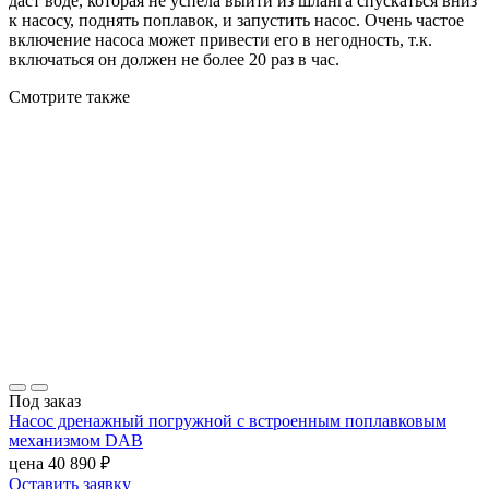
даст воде, которая не успела выйти из шланга спускаться вниз
к насосу, поднять поплавок, и запустить насос. Очень частое
включение насоса может привести его в негодность, т.к.
включаться он должен не более 20 раз в час.
Смотрите также
Под заказ
Насос дренажный погружной с встроенным поплавковым
механизмом DAB
цена
40 890
₽
Оставить заявку