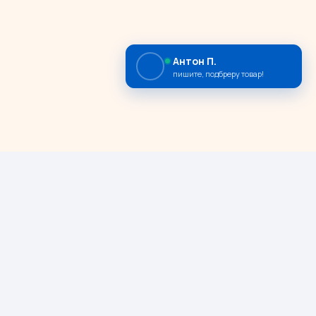
Антон П.
пишите, подбреру товар!