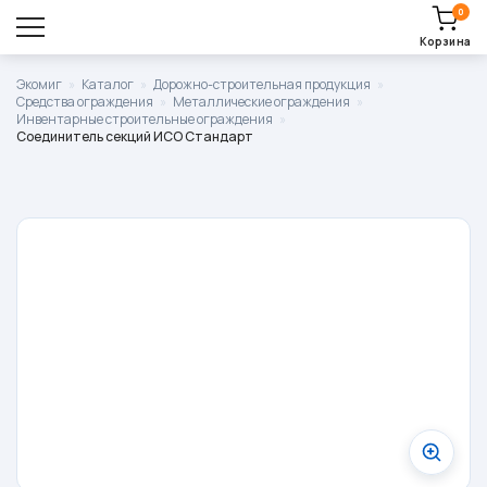
0
Корзина
Оставить заявку
Экомиг
»
Каталог
»
Дорожно-строительная продукция
»
Средства ограждения
»
Металлические ограждения
»
Корзина пуста.
Инвентарные строительные ограждения
»
Соединитель секций ИСО Стандарт