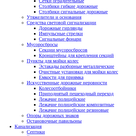
Сетки оградительные
Столбики гибкие дорожные
Столбики сигнальные дорожные
Утяжелители и основания
Средства световой сигнализации
Дорожные гирлянды
Импульсные стрелки
Сигнальные фонари
Мусоросбросы
Секции мусоросбросов
Кронштейны для крепления секций
Пункты для мойки колес
Эстакады разборные металлические
Очистные установки для мойки колес
Емкости для приямка
Искусственные дорожные неровности
Колесоотбойники
Приподнятый пешеходный переход
Лежачие полицейские
Лежачие полицейские композитные
Лежачие полицейские резиновые
Опоры дорожных знаков
Остановочные павильоны
Канализация
Септики