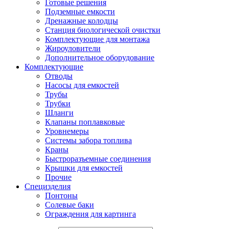
Готовые решения
Подземные емкости
Дренажные колодцы
Станция биологической очистки
Комплектующие для монтажа
Жироуловители
Дополнительное оборудование
Комплектующие
Отводы
Насосы для емкостей
Трубы
Трубки
Шланги
Клапаны поплавковые
Уровнемеры
Системы забора топлива
Краны
Быстроразъемные соединения
Крышки для емкостей
Прочие
Специзделия
Понтоны
Солевые баки
Ограждения для картинга