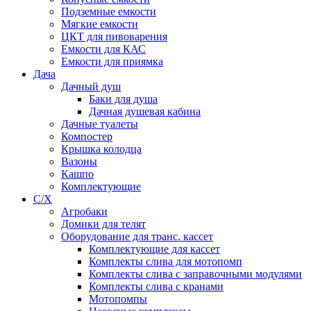
Подземные емкости
Мягкие емкости
ЦКТ для пивоварения
Емкости для КАС
Емкости для приямка
Дача
Дачный душ
Баки для душа
Дачная душевая кабина
Дачные туалеты
Компостер
Крышка колодца
Вазоны
Кашпо
Комплектующие
С/Х
Агробаки
Домики для телят
Оборудование для транс. кассет
Комплектующие для кассет
Комплекты слива для мотопомп
Комплекты слива с заправочными модулями
Комплекты слива с кранами
Мотопомпы