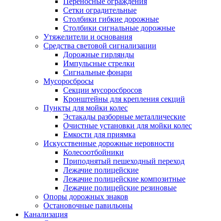
Переносные ограждения
Сетки оградительные
Столбики гибкие дорожные
Столбики сигнальные дорожные
Утяжелители и основания
Средства световой сигнализации
Дорожные гирлянды
Импульсные стрелки
Сигнальные фонари
Мусоросбросы
Секции мусоросбросов
Кронштейны для крепления секций
Пункты для мойки колес
Эстакады разборные металлические
Очистные установки для мойки колес
Емкости для приямка
Искусственные дорожные неровности
Колесоотбойники
Приподнятый пешеходный переход
Лежачие полицейские
Лежачие полицейские композитные
Лежачие полицейские резиновые
Опоры дорожных знаков
Остановочные павильоны
Канализация