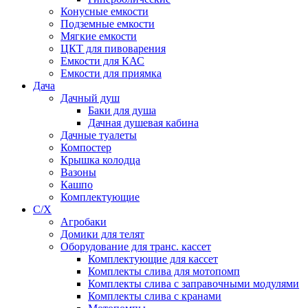
Конусные емкости
Подземные емкости
Мягкие емкости
ЦКТ для пивоварения
Емкости для КАС
Емкости для приямка
Дача
Дачный душ
Баки для душа
Дачная душевая кабина
Дачные туалеты
Компостер
Крышка колодца
Вазоны
Кашпо
Комплектующие
С/Х
Агробаки
Домики для телят
Оборудование для транс. кассет
Комплектующие для кассет
Комплекты слива для мотопомп
Комплекты слива с заправочными модулями
Комплекты слива с кранами