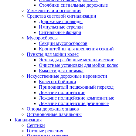
Столбики сигнальные дорожные
Утяжелители и основания
Средства световой сигнализации
Дорожные гирлянды
Импульсные стрелки
Сигнальные фонари
Мусоросбросы
Секции мусоросбросов
Кронштейны для крепления секций
Пункты для мойки колес
Эстакады разборные металлические
Очистные установки для мойки колес
Емкости для приямка
Искусственные дорожные неровности
Колесоотбойники
Приподнятый пешеходный переход
Лежачие полицейские
Лежачие полицейские композитные
Лежачие полицейские резиновые
Опоры дорожных знаков
Остановочные павильоны
Канализация
Септики
Готовые решения