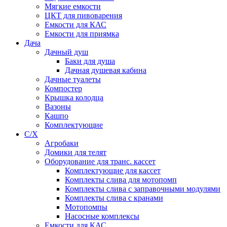
Мягкие емкости
ЦКТ для пивоварения
Емкости для КАС
Емкости для приямка
Дача
Дачный душ
Баки для душа
Дачная душевая кабина
Дачные туалеты
Компостер
Крышка колодца
Вазоны
Кашпо
Комплектующие
С/Х
Агробаки
Домики для телят
Оборудование для транс. кассет
Комплектующие для кассет
Комплекты слива для мотопомп
Комплекты слива с заправочными модулями
Комплекты слива с кранами
Мотопомпы
Насосные комплексы
Емкости для КАС