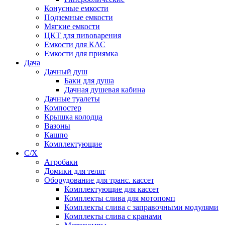
Конусные емкости
Подземные емкости
Мягкие емкости
ЦКТ для пивоварения
Емкости для КАС
Емкости для приямка
Дача
Дачный душ
Баки для душа
Дачная душевая кабина
Дачные туалеты
Компостер
Крышка колодца
Вазоны
Кашпо
Комплектующие
С/Х
Агробаки
Домики для телят
Оборудование для транс. кассет
Комплектующие для кассет
Комплекты слива для мотопомп
Комплекты слива с заправочными модулями
Комплекты слива с кранами