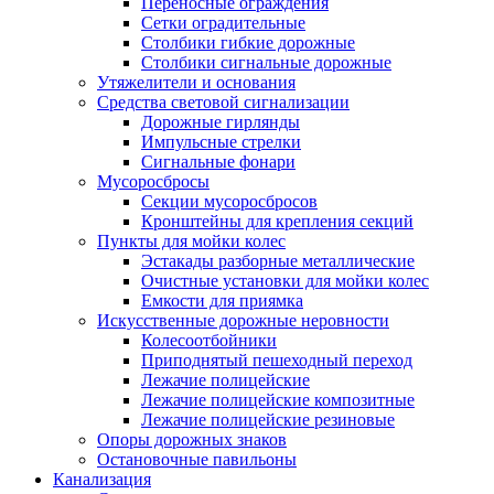
Переносные ограждения
Сетки оградительные
Столбики гибкие дорожные
Столбики сигнальные дорожные
Утяжелители и основания
Средства световой сигнализации
Дорожные гирлянды
Импульсные стрелки
Сигнальные фонари
Мусоросбросы
Секции мусоросбросов
Кронштейны для крепления секций
Пункты для мойки колес
Эстакады разборные металлические
Очистные установки для мойки колес
Емкости для приямка
Искусственные дорожные неровности
Колесоотбойники
Приподнятый пешеходный переход
Лежачие полицейские
Лежачие полицейские композитные
Лежачие полицейские резиновые
Опоры дорожных знаков
Остановочные павильоны
Канализация