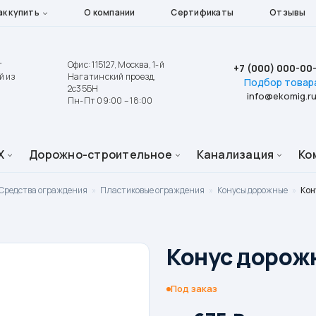
ак купить
О компании
Сертификаты
Отзывы
т
Офис: 115127, Москва, 1-й
+7 (000) 000-00
й из
Нагатинский проезд,
Подбор товар
2с35БН
info@ekomig.r
Пн-Пт 09:00 – 18:00
Х
Дорожно-строительное
Канализация
Ко
Средства ограждения
»
Пластиковые ограждения
»
Конусы дорожные
»
Кон
Конус дорож
Под заказ