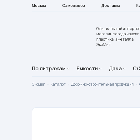
Москва
Самовывоз
Доставка
К
Официальный интерне
магазин завода издели
пластика и металла
ЭкоМиг.
По литражам
Емкости
Дача
С/
Экомиг
»
Каталог
»
Дорожно-строительная продукция
»