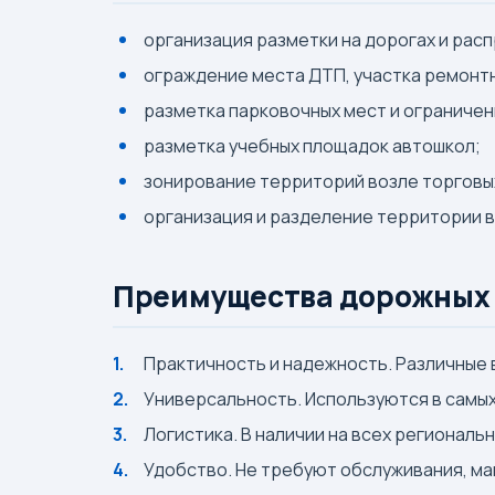
организация разметки на дорогах и рас
ограждение места ДТП, участка ремонтн
разметка парковочных мест и ограничени
разметка учебных площадок автошкол;
зонирование территорий возле торговых
организация и разделение территории 
Преимущества дорожных 
Практичность и надежность. Различные в
Универсальность. Используются в самых 
Логистика. В наличии на всех региональ
Удобство. Не требуют обслуживания, ма