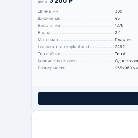
3 200
₽
цена
Длина, мм
300
Ширина, мм
45
Высота, мм
1270
Вес, кг
2.4
Материал
Пластик
temperatura-ekspluataczi
2492
Тип плёнки
Тип А
Количество сторон
Односторо
Размер маски
255х980 м