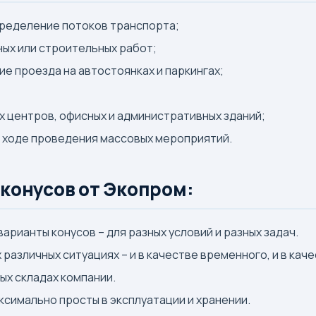
пределение потоков транспорта;
ых или строительных работ;
е проезда на автостоянках и паркингах;
 центров, офисных и административных зданий;
в ходе проведения массовых мероприятий.
конусов от Экопром:
арианты конусов – для разных условий и разных задач.
различных ситуациях – и в качестве временного, и в кач
ных складах компании.
ксимально просты в эксплуатации и хранении.