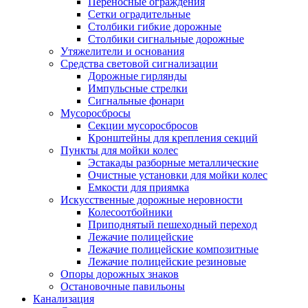
Переносные ограждения
Сетки оградительные
Столбики гибкие дорожные
Столбики сигнальные дорожные
Утяжелители и основания
Средства световой сигнализации
Дорожные гирлянды
Импульсные стрелки
Сигнальные фонари
Мусоросбросы
Секции мусоросбросов
Кронштейны для крепления секций
Пункты для мойки колес
Эстакады разборные металлические
Очистные установки для мойки колес
Емкости для приямка
Искусственные дорожные неровности
Колесоотбойники
Приподнятый пешеходный переход
Лежачие полицейские
Лежачие полицейские композитные
Лежачие полицейские резиновые
Опоры дорожных знаков
Остановочные павильоны
Канализация