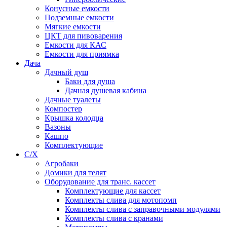
Конусные емкости
Подземные емкости
Мягкие емкости
ЦКТ для пивоварения
Емкости для КАС
Емкости для приямка
Дача
Дачный душ
Баки для душа
Дачная душевая кабина
Дачные туалеты
Компостер
Крышка колодца
Вазоны
Кашпо
Комплектующие
С/Х
Агробаки
Домики для телят
Оборудование для транс. кассет
Комплектующие для кассет
Комплекты слива для мотопомп
Комплекты слива с заправочными модулями
Комплекты слива с кранами