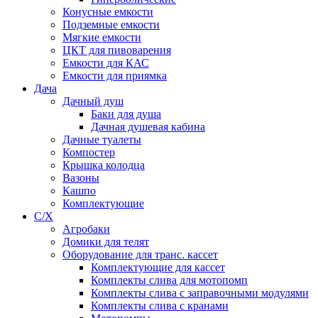
Конусные емкости
Подземные емкости
Мягкие емкости
ЦКТ для пивоварения
Емкости для КАС
Емкости для приямка
Дача
Дачный душ
Баки для душа
Дачная душевая кабина
Дачные туалеты
Компостер
Крышка колодца
Вазоны
Кашпо
Комплектующие
С/Х
Агробаки
Домики для телят
Оборудование для транс. кассет
Комплектующие для кассет
Комплекты слива для мотопомп
Комплекты слива с заправочными модулями
Комплекты слива с кранами