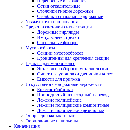
Переносные ограждения
Сетки оградительные
Столбики гибкие дорожные
Столбики сигнальные дорожные
Утяжелители и основания
Средства световой сигнализации
Дорожные гирлянды
Импульсные стрелки
Сигнальные фонари
Мусоросбросы
Секции мусоросбросов
Кронштейны для крепления секций
Пункты для мойки колес
Эстакады разборные металлические
Очистные установки для мойки колес
Емкости для приямка
Искусственные дорожные неровности
Колесоотбойники
Приподнятый пешеходный переход
Лежачие полицейские
Лежачие полицейские композитные
Лежачие полицейские резиновые
Опоры дорожных знаков
Остановочные павильоны
Канализация