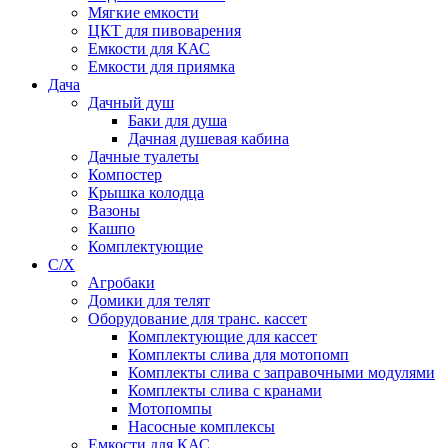
Мягкие емкости
ЦКТ для пивоварения
Емкости для КАС
Емкости для приямка
Дача
Дачный душ
Баки для душа
Дачная душевая кабина
Дачные туалеты
Компостер
Крышка колодца
Вазоны
Кашпо
Комплектующие
С/Х
Агробаки
Домики для телят
Оборудование для транс. кассет
Комплектующие для кассет
Комплекты слива для мотопомп
Комплекты слива с заправочными модулями
Комплекты слива с кранами
Мотопомпы
Насосные комплексы
Емкости для КАС