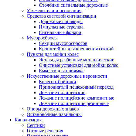
Столбики сигнальные дорожные
Утяжелители и основания
Средства световой сигнализации
Дорожные гирлянды
Импульсные стрелки
Сигнальные фонари
Мусоросбросы
Секции мусоросбросов
Кронштейны для крепления секций
Пункты для мойки колес
Эстакады разборные металлические
Очистные установки для мойки колес
Емкости для приямка
Искусственные дорожные неровности
Колесоотбойники
Приподнятый пешеходный переход
Лежачие полицейские
Лежачие полицейские композитные
Лежачие полицейские резиновые
Опоры дорожных знаков
Остановочные павильоны
Канализация
Септики
Готовые решения