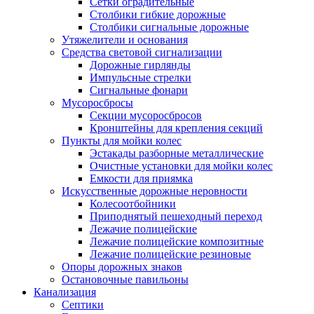
Сетки оградительные
Столбики гибкие дорожные
Столбики сигнальные дорожные
Утяжелители и основания
Средства световой сигнализации
Дорожные гирлянды
Импульсные стрелки
Сигнальные фонари
Мусоросбросы
Секции мусоросбросов
Кронштейны для крепления секций
Пункты для мойки колес
Эстакады разборные металлические
Очистные установки для мойки колес
Емкости для приямка
Искусственные дорожные неровности
Колесоотбойники
Приподнятый пешеходный переход
Лежачие полицейские
Лежачие полицейские композитные
Лежачие полицейские резиновые
Опоры дорожных знаков
Остановочные павильоны
Канализация
Септики