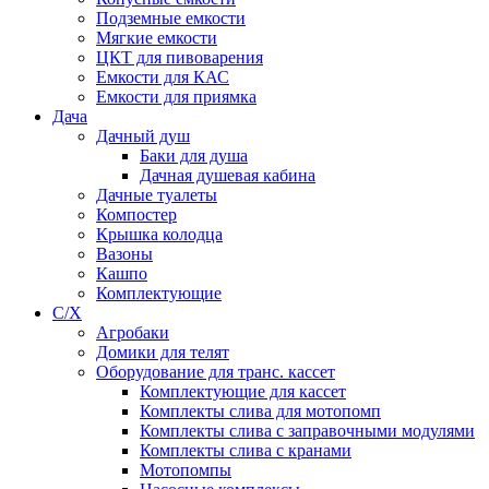
Подземные емкости
Мягкие емкости
ЦКТ для пивоварения
Емкости для КАС
Емкости для приямка
Дача
Дачный душ
Баки для душа
Дачная душевая кабина
Дачные туалеты
Компостер
Крышка колодца
Вазоны
Кашпо
Комплектующие
С/Х
Агробаки
Домики для телят
Оборудование для транс. кассет
Комплектующие для кассет
Комплекты слива для мотопомп
Комплекты слива с заправочными модулями
Комплекты слива с кранами
Мотопомпы