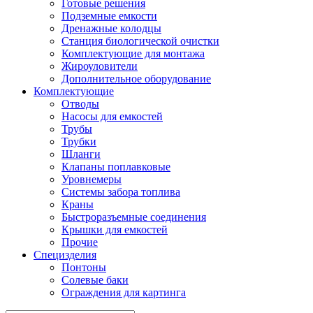
Готовые решения
Подземные емкости
Дренажные колодцы
Станция биологической очистки
Комплектующие для монтажа
Жироуловители
Дополнительное оборудование
Комплектующие
Отводы
Насосы для емкостей
Трубы
Трубки
Шланги
Клапаны поплавковые
Уровнемеры
Системы забора топлива
Краны
Быстроразъемные соединения
Крышки для емкостей
Прочие
Специзделия
Понтоны
Солевые баки
Ограждения для картинга