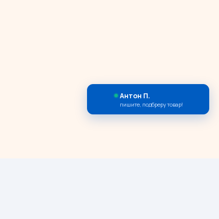
Антон П.
пишите, подбреру товар!