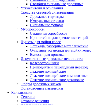
Столбики сигнальные дорожные
Утяжелители и основания
Средства световой сигнализации
Дорожные гирлянды
Импульсные стрелки
Сигнальные фонари
Мусоросбросы
Секции мусоросбросов
Кронштейны для крепления секций
Пункты для мойки колес
Эстакады разборные металлические
Очистные установки для мойки колес
Емкости для приямка
Искусственные дорожные неровности
Колесоотбойники
Приподнятый пешеходный переход
Лежачие полицейские
Лежачие полицейские композитные
Лежачие полицейские резиновые
Опоры дорожных знаков
Остановочные павильоны
Канализация
Септики
Готовые решения