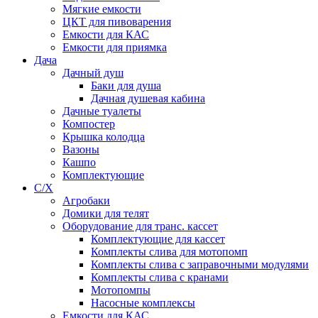
Мягкие емкости
ЦКТ для пивоварения
Емкости для КАС
Емкости для приямка
Дача
Дачный душ
Баки для душа
Дачная душевая кабина
Дачные туалеты
Компостер
Крышка колодца
Вазоны
Кашпо
Комплектующие
С/Х
Агробаки
Домики для телят
Оборудование для транс. кассет
Комплектующие для кассет
Комплекты слива для мотопомп
Комплекты слива с заправочными модулями
Комплекты слива с кранами
Мотопомпы
Насосные комплексы
Емкости для КАС