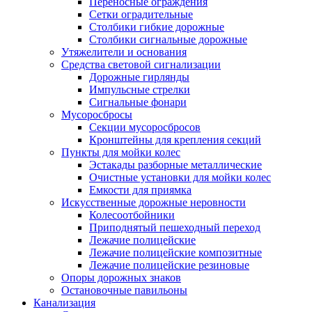
Переносные ограждения
Сетки оградительные
Столбики гибкие дорожные
Столбики сигнальные дорожные
Утяжелители и основания
Средства световой сигнализации
Дорожные гирлянды
Импульсные стрелки
Сигнальные фонари
Мусоросбросы
Секции мусоросбросов
Кронштейны для крепления секций
Пункты для мойки колес
Эстакады разборные металлические
Очистные установки для мойки колес
Емкости для приямка
Искусственные дорожные неровности
Колесоотбойники
Приподнятый пешеходный переход
Лежачие полицейские
Лежачие полицейские композитные
Лежачие полицейские резиновые
Опоры дорожных знаков
Остановочные павильоны
Канализация