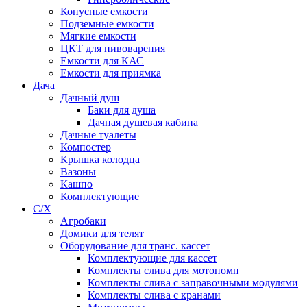
Конусные емкости
Подземные емкости
Мягкие емкости
ЦКТ для пивоварения
Емкости для КАС
Емкости для приямка
Дача
Дачный душ
Баки для душа
Дачная душевая кабина
Дачные туалеты
Компостер
Крышка колодца
Вазоны
Кашпо
Комплектующие
С/Х
Агробаки
Домики для телят
Оборудование для транс. кассет
Комплектующие для кассет
Комплекты слива для мотопомп
Комплекты слива с заправочными модулями
Комплекты слива с кранами