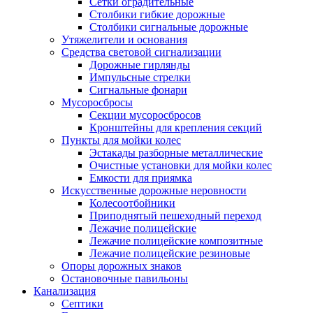
Сетки оградительные
Столбики гибкие дорожные
Столбики сигнальные дорожные
Утяжелители и основания
Средства световой сигнализации
Дорожные гирлянды
Импульсные стрелки
Сигнальные фонари
Мусоросбросы
Секции мусоросбросов
Кронштейны для крепления секций
Пункты для мойки колес
Эстакады разборные металлические
Очистные установки для мойки колес
Емкости для приямка
Искусственные дорожные неровности
Колесоотбойники
Приподнятый пешеходный переход
Лежачие полицейские
Лежачие полицейские композитные
Лежачие полицейские резиновые
Опоры дорожных знаков
Остановочные павильоны
Канализация
Септики