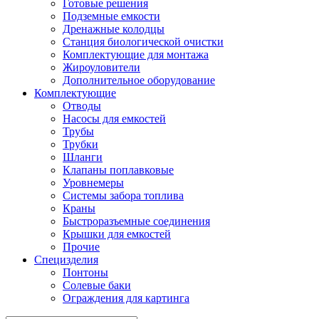
Готовые решения
Подземные емкости
Дренажные колодцы
Станция биологической очистки
Комплектующие для монтажа
Жироуловители
Дополнительное оборудование
Комплектующие
Отводы
Насосы для емкостей
Трубы
Трубки
Шланги
Клапаны поплавковые
Уровнемеры
Системы забора топлива
Краны
Быстроразъемные соединения
Крышки для емкостей
Прочие
Специзделия
Понтоны
Солевые баки
Ограждения для картинга