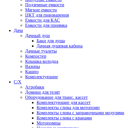
Подземные емкости
Мягкие емкости
ЦКТ для пивоварения
Емкости для КАС
Емкости для приямка
Дача
Дачный душ
Баки для душа
Дачная душевая кабина
Дачные туалеты
Компостер
Крышка колодца
Вазоны
Кашпо
Комплектующие
С/Х
Агробаки
Домики для телят
Оборудование для транс. кассет
Комплектующие для кассет
Комплекты слива для мотопомп
Комплекты слива с заправочными модулями
Комплекты слива с кранами
Мотопомпы