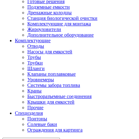
Готовые решения
Подземные емкости
Дренажные колодцы
Станция биологической очистки
Комплектующие для монтажа
Жироуловители
Дополнительное оборудование
Комплектующие
Отводы
Насосы для емкостей
Трубы
Трубки
Шланги
Клапаны поплавковые
Уровнемеры
Системы забора топлива
Краны
Быстроразъемные соединения
Крышки для емкостей
Прочие
Специзделия
Понтоны
Солевые баки
Ограждения для картинга