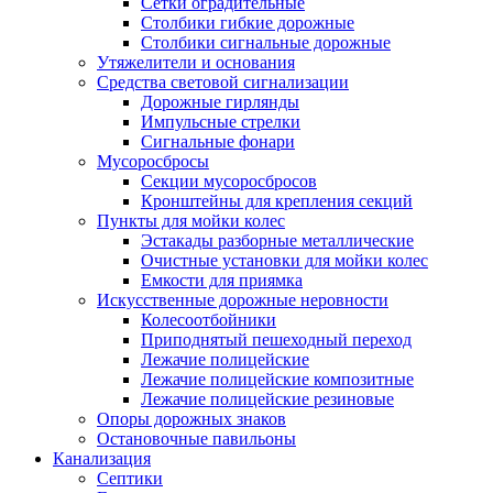
Сетки оградительные
Столбики гибкие дорожные
Столбики сигнальные дорожные
Утяжелители и основания
Средства световой сигнализации
Дорожные гирлянды
Импульсные стрелки
Сигнальные фонари
Мусоросбросы
Секции мусоросбросов
Кронштейны для крепления секций
Пункты для мойки колес
Эстакады разборные металлические
Очистные установки для мойки колес
Емкости для приямка
Искусственные дорожные неровности
Колесоотбойники
Приподнятый пешеходный переход
Лежачие полицейские
Лежачие полицейские композитные
Лежачие полицейские резиновые
Опоры дорожных знаков
Остановочные павильоны
Канализация
Септики