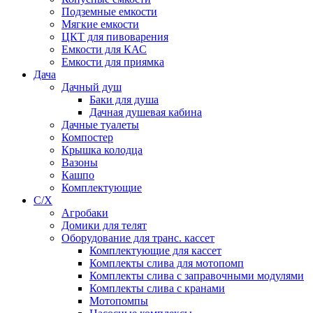
Подземные емкости
Мягкие емкости
ЦКТ для пивоварения
Емкости для КАС
Емкости для приямка
Дача
Дачный душ
Баки для душа
Дачная душевая кабина
Дачные туалеты
Компостер
Крышка колодца
Вазоны
Кашпо
Комплектующие
С/Х
Агробаки
Домики для телят
Оборудование для транс. кассет
Комплектующие для кассет
Комплекты слива для мотопомп
Комплекты слива с заправочными модулями
Комплекты слива с кранами
Мотопомпы