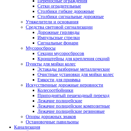
Переносные ограждения
Сетки оградительные
Столбики гибкие дорожные
Столбики сигнальные дорожные
Утяжелители и основания
Средства световой сигнализации
Дорожные гирлянды
Импульсные стрелки
Сигнальные фонари
Мусоросбросы
Секции мусоросбросов
Кронштейны для крепления секций
Пункты для мойки колес
Эстакады разборные металлические
Очистные установки для мойки колес
Емкости для приямка
Искусственные дорожные неровности
Колесоотбойники
Приподнятый пешеходный переход
Лежачие полицейские
Лежачие полицейские композитные
Лежачие полицейские резиновые
Опоры дорожных знаков
Остановочные павильоны
Канализация