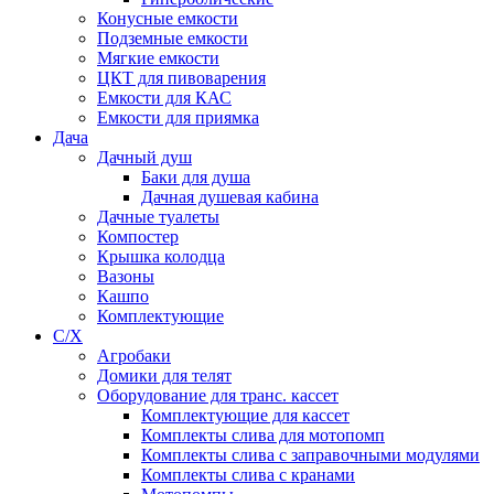
Конусные емкости
Подземные емкости
Мягкие емкости
ЦКТ для пивоварения
Емкости для КАС
Емкости для приямка
Дача
Дачный душ
Баки для душа
Дачная душевая кабина
Дачные туалеты
Компостер
Крышка колодца
Вазоны
Кашпо
Комплектующие
С/Х
Агробаки
Домики для телят
Оборудование для транс. кассет
Комплектующие для кассет
Комплекты слива для мотопомп
Комплекты слива с заправочными модулями
Комплекты слива с кранами