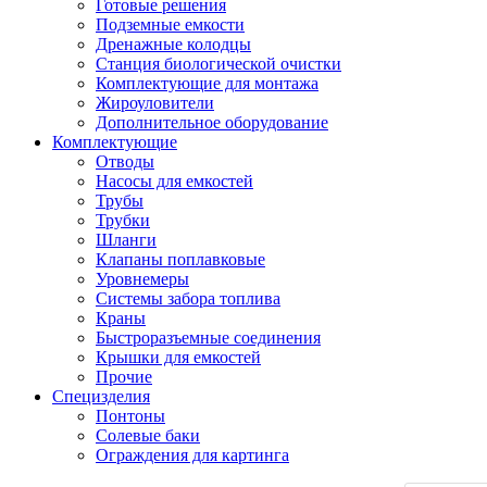
Готовые решения
Подземные емкости
Дренажные колодцы
Станция биологической очистки
Комплектующие для монтажа
Жироуловители
Дополнительное оборудование
Комплектующие
Отводы
Насосы для емкостей
Трубы
Трубки
Шланги
Клапаны поплавковые
Уровнемеры
Системы забора топлива
Краны
Быстроразъемные соединения
Крышки для емкостей
Прочие
Специзделия
Понтоны
Солевые баки
Ограждения для картинга