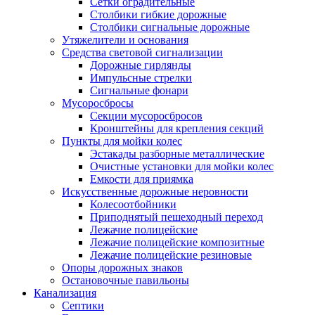
Сетки оградительные
Столбики гибкие дорожные
Столбики сигнальные дорожные
Утяжелители и основания
Средства световой сигнализации
Дорожные гирлянды
Импульсные стрелки
Сигнальные фонари
Мусоросбросы
Секции мусоросбросов
Кронштейны для крепления секций
Пункты для мойки колес
Эстакады разборные металлические
Очистные установки для мойки колес
Емкости для приямка
Искусственные дорожные неровности
Колесоотбойники
Приподнятый пешеходный переход
Лежачие полицейские
Лежачие полицейские композитные
Лежачие полицейские резиновые
Опоры дорожных знаков
Остановочные павильоны
Канализация
Септики