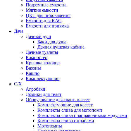
Подземные емкости
Мягкие емкости
ЦКТ для пивоварения
Емкости для КАС
Емкости для приямка
Дача
Дачный душ
Баки для душа
Дачная душевая кабина
Дачные туалеты
Компостер
Крышка колодца
Вазоны
Кашпо
Комплектующие
С/Х
Агробаки
Домики для телят
Оборудование для транс. кассет
Комплектующие для кассет
Комплекты слива для мотопомп
Комплекты слива с заправочными модулями
Комплекты слива с кранами
Мотопомпы