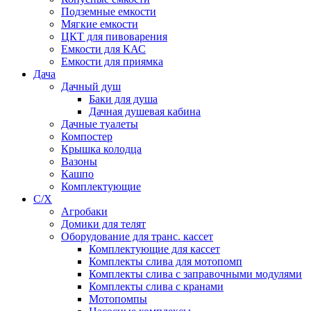
Подземные емкости
Мягкие емкости
ЦКТ для пивоварения
Емкости для КАС
Емкости для приямка
Дача
Дачный душ
Баки для душа
Дачная душевая кабина
Дачные туалеты
Компостер
Крышка колодца
Вазоны
Кашпо
Комплектующие
С/Х
Агробаки
Домики для телят
Оборудование для транс. кассет
Комплектующие для кассет
Комплекты слива для мотопомп
Комплекты слива с заправочными модулями
Комплекты слива с кранами
Мотопомпы