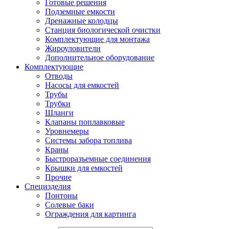
Готовые решения
Подземные емкости
Дренажные колодцы
Станция биологической очистки
Комплектующие для монтажа
Жироуловители
Дополнительное оборудование
Комплектующие
Отводы
Насосы для емкостей
Трубы
Трубки
Шланги
Клапаны поплавковые
Уровнемеры
Системы забора топлива
Краны
Быстроразъемные соединения
Крышки для емкостей
Прочие
Специзделия
Понтоны
Солевые баки
Ограждения для картинга