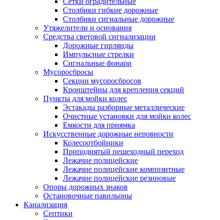
Сетки оградительные
Столбики гибкие дорожные
Столбики сигнальные дорожные
Утяжелители и основания
Средства световой сигнализации
Дорожные гирлянды
Импульсные стрелки
Сигнальные фонари
Мусоросбросы
Секции мусоросбросов
Кронштейны для крепления секций
Пункты для мойки колес
Эстакады разборные металлические
Очистные установки для мойки колес
Емкости для приямка
Искусственные дорожные неровности
Колесоотбойники
Приподнятый пешеходный переход
Лежачие полицейские
Лежачие полицейские композитные
Лежачие полицейские резиновые
Опоры дорожных знаков
Остановочные павильоны
Канализация
Септики