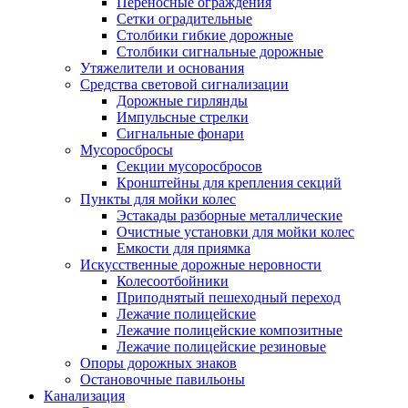
Переносные ограждения
Сетки оградительные
Столбики гибкие дорожные
Столбики сигнальные дорожные
Утяжелители и основания
Средства световой сигнализации
Дорожные гирлянды
Импульсные стрелки
Сигнальные фонари
Мусоросбросы
Секции мусоросбросов
Кронштейны для крепления секций
Пункты для мойки колес
Эстакады разборные металлические
Очистные установки для мойки колес
Емкости для приямка
Искусственные дорожные неровности
Колесоотбойники
Приподнятый пешеходный переход
Лежачие полицейские
Лежачие полицейские композитные
Лежачие полицейские резиновые
Опоры дорожных знаков
Остановочные павильоны
Канализация