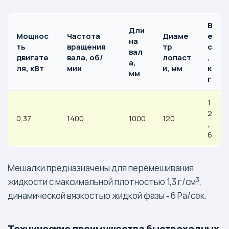
В
Дли
Мощнос
Частота
Диаме
е
на
ть
вращения
тр
с
вал
двигате
вала, об/
лопаст
,
а,
ля, кВт
мин
и, мм
к
мм
г
1
2
0,37
1400
1000
120
,
6
Мешалки предназначены для перемешивания
3
жидкости с максимальной плотностью 1,3 г/см
,
динамической вязкостью жидкой фазы ‐ 6 Ра/сек.