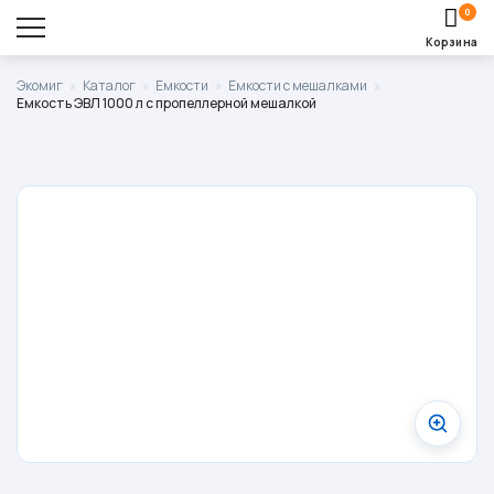
0
Корзина
Оставить заявку
Экомиг
»
Каталог
»
Емкости
»
Емкости с мешалками
»
Емкость ЭВЛ 1000 л с пропеллерной мешалкой
Корзина пуста.