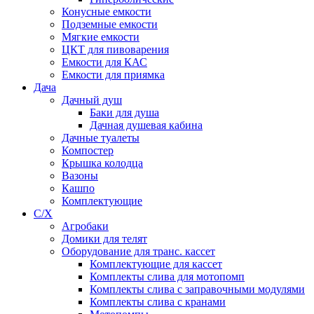
Конусные емкости
Подземные емкости
Мягкие емкости
ЦКТ для пивоварения
Емкости для КАС
Емкости для приямка
Дача
Дачный душ
Баки для душа
Дачная душевая кабина
Дачные туалеты
Компостер
Крышка колодца
Вазоны
Кашпо
Комплектующие
С/Х
Агробаки
Домики для телят
Оборудование для транс. кассет
Комплектующие для кассет
Комплекты слива для мотопомп
Комплекты слива с заправочными модулями
Комплекты слива с кранами