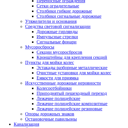
Переносные ограждения
Сетки оградительные
Столбики гибкие дорожные
Столбики сигнальные дорожные
Утяжелители и основания
Средства световой сигнализации
Дорожные гирлянды
Импульсные стрелки
Сигнальные фонари
Мусоросбросы
Секции мусоросбросов
Кронштейны для крепления секций
Пункты для мойки колес
Эстакады разборные металлические
Очистные установки для мойки колес
Емкости для приямка
Искусственные дорожные неровности
Колесоотбойники
Приподнятый пешеходный переход
Лежачие полицейские
Лежачие полицейские композитные
Лежачие полицейские резиновые
Опоры дорожных знаков
Остановочные павильоны
Канализация