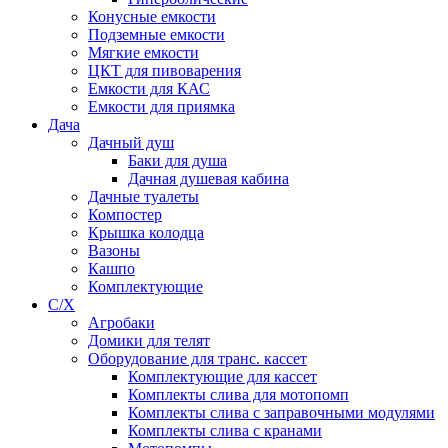
Конусные емкости
Подземные емкости
Мягкие емкости
ЦКТ для пивоварения
Емкости для КАС
Емкости для приямка
Дача
Дачный душ
Баки для душа
Дачная душевая кабина
Дачные туалеты
Компостер
Крышка колодца
Вазоны
Кашпо
Комплектующие
С/Х
Агробаки
Домики для телят
Оборудование для транс. кассет
Комплектующие для кассет
Комплекты слива для мотопомп
Комплекты слива с заправочными модулями
Комплекты слива с кранами