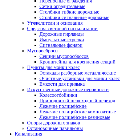
Переносные ограждения
Сетки оградительные
Столбики гибкие дорожные
Столбики сигнальные дорожные
Утяжелители и основания
Средства световой сигнализации
Дорожные гирлянды
Импульсные стрелки
Сигнальные фонари
Мусоросбросы
Секции мусоросбросов
Кронштейны для крепления секций
Пункты для мойки колес
Эстакады разборные металлические
Очистные установки для мойки колес
Емкости для приямка
Искусственные дорожные неровности
Колесоотбойники
Приподнятый пешеходный переход
Лежачие полицейские
Лежачие полицейские композитные
Лежачие полицейские резиновые
Опоры дорожных знаков
Остановочные павильоны
Канализация