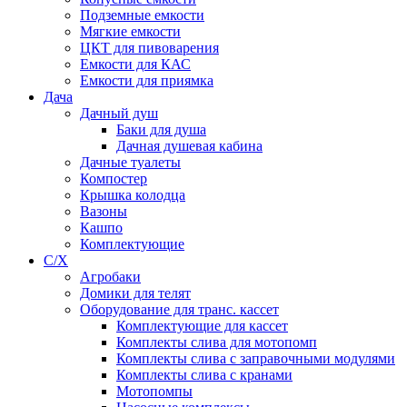
Подземные емкости
Мягкие емкости
ЦКТ для пивоварения
Емкости для КАС
Емкости для приямка
Дача
Дачный душ
Баки для душа
Дачная душевая кабина
Дачные туалеты
Компостер
Крышка колодца
Вазоны
Кашпо
Комплектующие
С/Х
Агробаки
Домики для телят
Оборудование для транс. кассет
Комплектующие для кассет
Комплекты слива для мотопомп
Комплекты слива с заправочными модулями
Комплекты слива с кранами
Мотопомпы