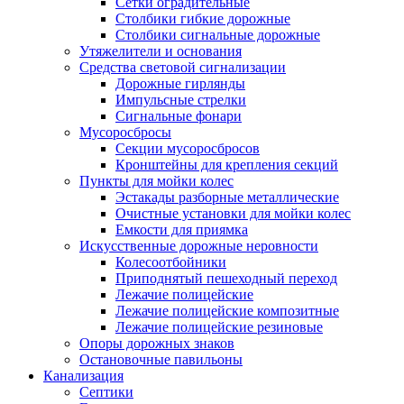
Сетки оградительные
Столбики гибкие дорожные
Столбики сигнальные дорожные
Утяжелители и основания
Средства световой сигнализации
Дорожные гирлянды
Импульсные стрелки
Сигнальные фонари
Мусоросбросы
Секции мусоросбросов
Кронштейны для крепления секций
Пункты для мойки колес
Эстакады разборные металлические
Очистные установки для мойки колес
Емкости для приямка
Искусственные дорожные неровности
Колесоотбойники
Приподнятый пешеходный переход
Лежачие полицейские
Лежачие полицейские композитные
Лежачие полицейские резиновые
Опоры дорожных знаков
Остановочные павильоны
Канализация
Септики