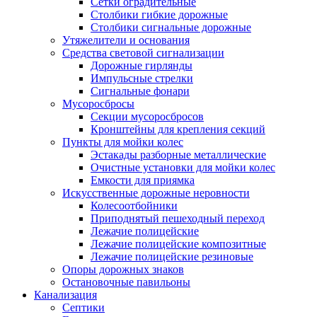
Сетки оградительные
Столбики гибкие дорожные
Столбики сигнальные дорожные
Утяжелители и основания
Средства световой сигнализации
Дорожные гирлянды
Импульсные стрелки
Сигнальные фонари
Мусоросбросы
Секции мусоросбросов
Кронштейны для крепления секций
Пункты для мойки колес
Эстакады разборные металлические
Очистные установки для мойки колес
Емкости для приямка
Искусственные дорожные неровности
Колесоотбойники
Приподнятый пешеходный переход
Лежачие полицейские
Лежачие полицейские композитные
Лежачие полицейские резиновые
Опоры дорожных знаков
Остановочные павильоны
Канализация
Септики