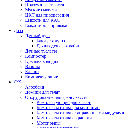
Подземные емкости
Мягкие емкости
ЦКТ для пивоварения
Емкости для КАС
Емкости для приямка
Дача
Дачный душ
Баки для душа
Дачная душевая кабина
Дачные туалеты
Компостер
Крышка колодца
Вазоны
Кашпо
Комплектующие
С/Х
Агробаки
Домики для телят
Оборудование для транс. кассет
Комплектующие для кассет
Комплекты слива для мотопомп
Комплекты слива с заправочными модулями
Комплекты слива с кранами
Мотопомпы