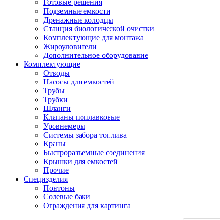
Готовые решения
Подземные емкости
Дренажные колодцы
Станция биологической очистки
Комплектующие для монтажа
Жироуловители
Дополнительное оборудование
Комплектующие
Отводы
Насосы для емкостей
Трубы
Трубки
Шланги
Клапаны поплавковые
Уровнемеры
Системы забора топлива
Краны
Быстроразъемные соединения
Крышки для емкостей
Прочие
Специзделия
Понтоны
Солевые баки
Ограждения для картинга