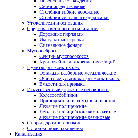
Переносные ограждения
Сетки оградительные
Столбики гибкие дорожные
Столбики сигнальные дорожные
Утяжелители и основания
Средства световой сигнализации
Дорожные гирлянды
Импульсные стрелки
Сигнальные фонари
Мусоросбросы
Секции мусоросбросов
Кронштейны для крепления секций
Пункты для мойки колес
Эстакады разборные металлические
Очистные установки для мойки колес
Емкости для приямка
Искусственные дорожные неровности
Колесоотбойники
Приподнятый пешеходный переход
Лежачие полицейские
Лежачие полицейские композитные
Лежачие полицейские резиновые
Опоры дорожных знаков
Остановочные павильоны
Канализация