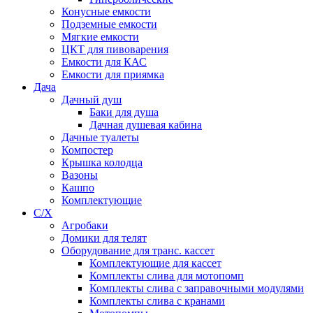
Конусные емкости
Подземные емкости
Мягкие емкости
ЦКТ для пивоварения
Емкости для КАС
Емкости для приямка
Дача
Дачный душ
Баки для душа
Дачная душевая кабина
Дачные туалеты
Компостер
Крышка колодца
Вазоны
Кашпо
Комплектующие
С/Х
Агробаки
Домики для телят
Оборудование для транс. кассет
Комплектующие для кассет
Комплекты слива для мотопомп
Комплекты слива с заправочными модулями
Комплекты слива с кранами