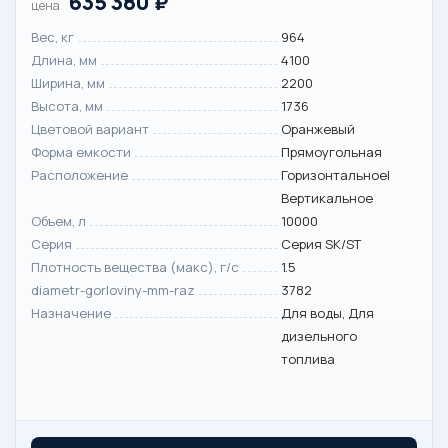
635 380
₽
цена
Вес, кг
964
Длина, мм
4100
Ширина, мм
2200
Высота, мм
1736
Цветовой вариант
Оранжевый
Форма емкости
Прямоугольная
Расположение
Горизонтальное|
Вертикальное
Объем, л
10000
Серия
Серия SK/ST
Плотность вещества (макс), г/с
1.5
diametr-gorloviny-mm-raz
3782
Назначение
Для воды, Для
дизельного
топлива