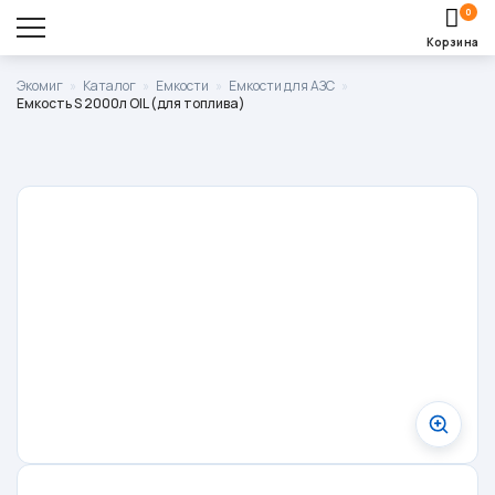
0
Корзина
Оставить заявку
Экомиг
»
Каталог
»
Емкости
»
Емкости для АЗС
»
Емкость S 2000л OIL (для топлива)
Корзина пуста.