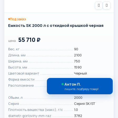
Под заказ
Емкость SK 2000 л с откидной крышкой черная
55 710
₽
цена
Вес, кг
90
Длина, мм
2100
Ширина, мм
750
Высота, мм
1590
Цветовой вариант
Черный
Форма емкости
Прямоугольная
Антон П.
Расположение
Горизонтальное|
пишите, подбреру товар!
Вертикальное
Объем, л
2000
Серия
Серия SK/ST
Плотность вещества (макс), г/с
1.0
diametr-gorloviny-mm-raz
3782