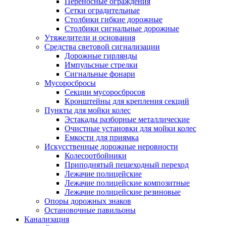
Переносные ограждения
Сетки оградительные
Столбики гибкие дорожные
Столбики сигнальные дорожные
Утяжелители и основания
Средства световой сигнализации
Дорожные гирлянды
Импульсные стрелки
Сигнальные фонари
Мусоросбросы
Секции мусоросбросов
Кронштейны для крепления секций
Пункты для мойки колес
Эстакады разборные металлические
Очистные установки для мойки колес
Емкости для приямка
Искусственные дорожные неровности
Колесоотбойники
Приподнятый пешеходный переход
Лежачие полицейские
Лежачие полицейские композитные
Лежачие полицейские резиновые
Опоры дорожных знаков
Остановочные павильоны
Канализация