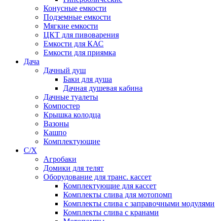
Конусные емкости
Подземные емкости
Мягкие емкости
ЦКТ для пивоварения
Емкости для КАС
Емкости для приямка
Дача
Дачный душ
Баки для душа
Дачная душевая кабина
Дачные туалеты
Компостер
Крышка колодца
Вазоны
Кашпо
Комплектующие
С/Х
Агробаки
Домики для телят
Оборудование для транс. кассет
Комплектующие для кассет
Комплекты слива для мотопомп
Комплекты слива с заправочными модулями
Комплекты слива с кранами