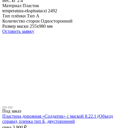
Вес, кг
2.4
Материал
Пластик
temperatura-ekspluataczi
2492
Тип плёнки
Тип А
Количество сторон
Односторонний
Размер маски
255х980 мм
Оставить заявку
Под заказ
Пластина дорожная «Солдатик» с маской 8.22.1 (Объезд
справа), пленка тип Б, двусторонний
цена
3 900
₽