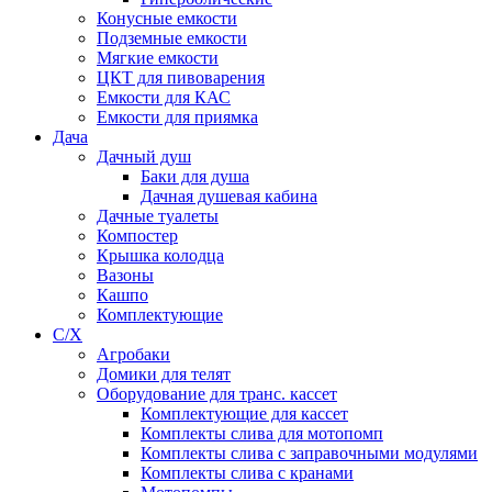
Конусные емкости
Подземные емкости
Мягкие емкости
ЦКТ для пивоварения
Емкости для КАС
Емкости для приямка
Дача
Дачный душ
Баки для душа
Дачная душевая кабина
Дачные туалеты
Компостер
Крышка колодца
Вазоны
Кашпо
Комплектующие
С/Х
Агробаки
Домики для телят
Оборудование для транс. кассет
Комплектующие для кассет
Комплекты слива для мотопомп
Комплекты слива с заправочными модулями
Комплекты слива с кранами