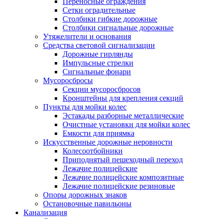
Переносные ограждения
Сетки оградительные
Столбики гибкие дорожные
Столбики сигнальные дорожные
Утяжелители и основания
Средства световой сигнализации
Дорожные гирлянды
Импульсные стрелки
Сигнальные фонари
Мусоросбросы
Секции мусоросбросов
Кронштейны для крепления секций
Пункты для мойки колес
Эстакады разборные металлические
Очистные установки для мойки колес
Емкости для приямка
Искусственные дорожные неровности
Колесоотбойники
Приподнятый пешеходный переход
Лежачие полицейские
Лежачие полицейские композитные
Лежачие полицейские резиновые
Опоры дорожных знаков
Остановочные павильоны
Канализация