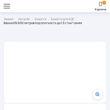
0
Корзина
Оставить заявку
Экомиг
»
Каталог
»
Емкости
»
Емкости для АЗС
»
Ванна KN 600 литров под плотность до 1,5 г/см³ синяя
Корзина пуста.