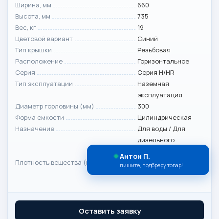
Ширина, мм
660
Высота, мм
735
Вес, кг
19
Цветовой вариант
Синий
Тип крышки
Резьбовая
Расположение
Горизонтальное
Серия
Серия H/HR
Тип эксплуатации
Наземная
эксплуатация
Диаметр горловины (мм)
300
Форма емкости
Цилиндрическая
Назначение
Для воды / Для
дизельного
топлива
Антон П.
Плотность вещества (макс), г/с
1.0
пишите, подбреру товар!
Оставить заявку