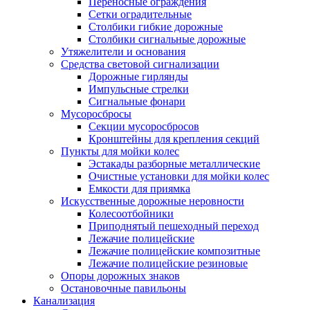
Переносные ограждения
Сетки оградительные
Столбики гибкие дорожные
Столбики сигнальные дорожные
Утяжелители и основания
Средства световой сигнализации
Дорожные гирлянды
Импульсные стрелки
Сигнальные фонари
Мусоросбросы
Секции мусоросбросов
Кронштейны для крепления секций
Пункты для мойки колес
Эстакады разборные металлические
Очистные установки для мойки колес
Емкости для приямка
Искусственные дорожные неровности
Колесоотбойники
Приподнятый пешеходный переход
Лежачие полицейские
Лежачие полицейские композитные
Лежачие полицейские резиновые
Опоры дорожных знаков
Остановочные павильоны
Канализация