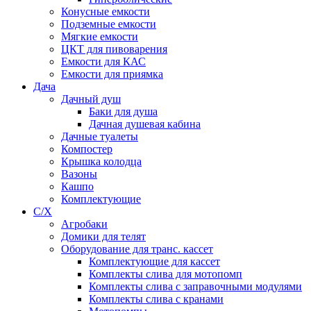
Конусные емкости
Подземные емкости
Мягкие емкости
ЦКТ для пивоварения
Емкости для КАС
Емкости для приямка
Дача
Дачный душ
Баки для душа
Дачная душевая кабина
Дачные туалеты
Компостер
Крышка колодца
Вазоны
Кашпо
Комплектующие
С/Х
Агробаки
Домики для телят
Оборудование для транс. кассет
Комплектующие для кассет
Комплекты слива для мотопомп
Комплекты слива с заправочными модулями
Комплекты слива с кранами