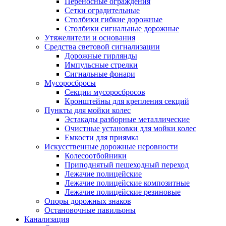
Переносные ограждения
Сетки оградительные
Столбики гибкие дорожные
Столбики сигнальные дорожные
Утяжелители и основания
Средства световой сигнализации
Дорожные гирлянды
Импульсные стрелки
Сигнальные фонари
Мусоросбросы
Секции мусоросбросов
Кронштейны для крепления секций
Пункты для мойки колес
Эстакады разборные металлические
Очистные установки для мойки колес
Емкости для приямка
Искусственные дорожные неровности
Колесоотбойники
Приподнятый пешеходный переход
Лежачие полицейские
Лежачие полицейские композитные
Лежачие полицейские резиновые
Опоры дорожных знаков
Остановочные павильоны
Канализация