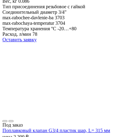
Вес, кг
0.086
Тип присоединения
резьбовое с гайкой
Cоединительный диаметр
3/4"
max-rabochee-davlenie-ba
3703
max-rabochaya-temperatur
3704
Температура хранения °С
-20…+80
Расход, л/мин
78
Оставить заявку
Под заказ
Поплавковый клапан G3/4 пластик шар, L= 315 мм
цена
2 200
₽