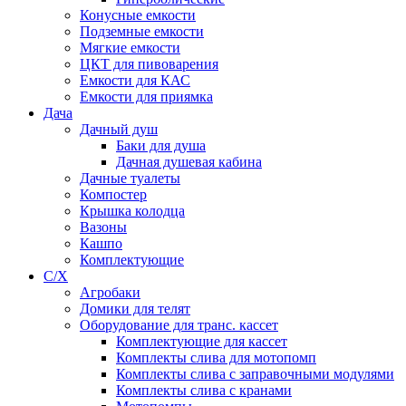
Конусные емкости
Подземные емкости
Мягкие емкости
ЦКТ для пивоварения
Емкости для КАС
Емкости для приямка
Дача
Дачный душ
Баки для душа
Дачная душевая кабина
Дачные туалеты
Компостер
Крышка колодца
Вазоны
Кашпо
Комплектующие
С/Х
Агробаки
Домики для телят
Оборудование для транс. кассет
Комплектующие для кассет
Комплекты слива для мотопомп
Комплекты слива с заправочными модулями
Комплекты слива с кранами