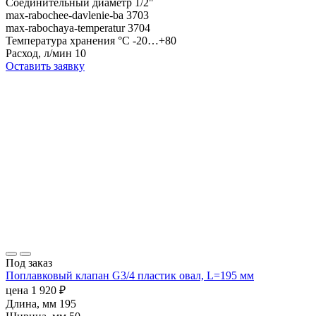
Cоединительный диаметр
1/2"
max-rabochee-davlenie-ba
3703
max-rabochaya-temperatur
3704
Температура хранения °С
-20…+80
Расход, л/мин
10
Оставить заявку
Под заказ
Поплавковый клапан G3/4 пластик овал, L=195 мм
цена
1 920
₽
Длина, мм
195