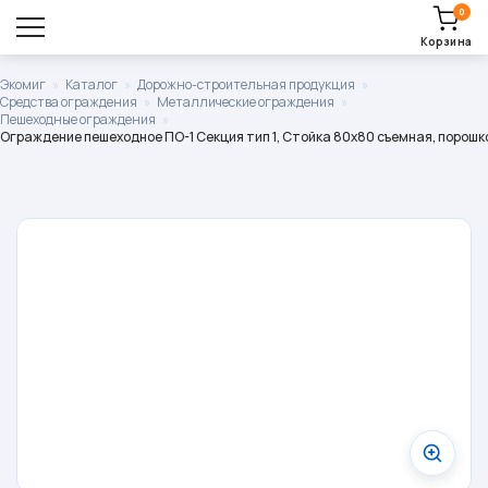
0
Корзина
Оставить заявку
Экомиг
»
Каталог
»
Дорожно-строительная продукция
»
Средства ограждения
»
Металлические ограждения
»
Корзина пуста.
Пешеходные ограждения
»
Ограждение пешеходное ПО-1 Секция тип 1, Стойка 80х80 съемная, порошк